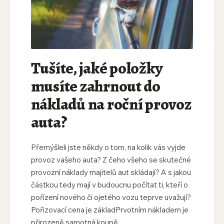
Tušíte, jaké položky
musíte zahrnout do
nákladů na roční provoz
auta?
Přemýšleli jste někdy o tom, na kolik vás vyjde
provoz vašeho auta? Z čeho všeho se skutečné
provozní náklady majitelů aut skládají? A s jakou
částkou tedy mají v budoucnu počítat ti, kteří o
pořízení nového či ojetého vozu teprve uvažují?
Pořizovací cena je základPrvotním nákladem je
přirozeně samotná koupě...