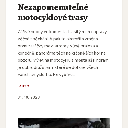
Nezapomenutelné
motocyklové trasy
Zářivé neony velkoměsta, hlasitý ruch dopravy,
věčná spěchání. A pak ta okamžitá změna -
první zatáčky mezi stromy, vůně pralesa a
konečně, panoráma těch nejkrásnějších hor na
obzoru. Výlet na motocyklu z města až k horám
je dobrodružstvím, které se dotkne všech
vašich smyslů.Tip: Při výběru...
AUTO
31. 10. 2023