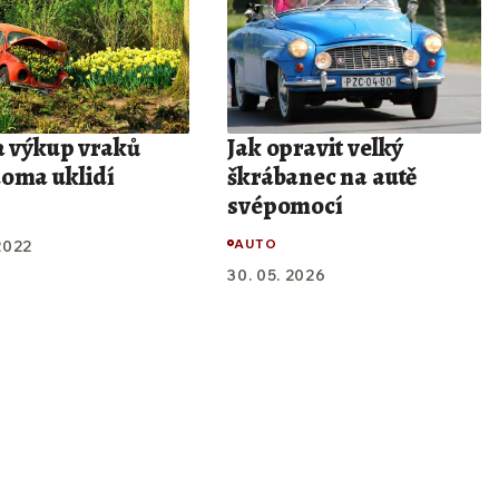
a výkup vraků
Jak opravit velký
oma uklidí
škrábanec na autě
svépomocí
AUTO
 2022
30. 05. 2026