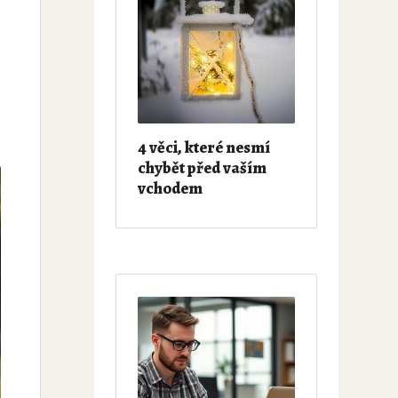
4 věci, které nesmí
chybět před vaším
vchodem