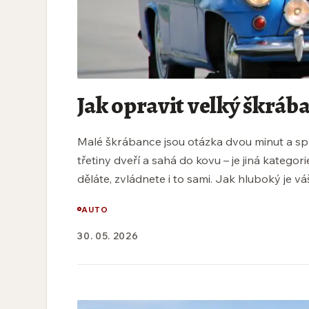
Jak opravit velký škráb
Malé škrábance jsou otázka dvou minut a sp
třetiny dveří a sahá do kovu – je jiná kategor
děláte, zvládnete i to sami. Jak hluboký je v
AUTO
30. 05. 2026