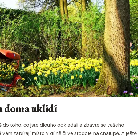
m doma uklidí
ně do toho, co jste dlouho odkládali a zbavte se vašeho
vám zabírají místo v dílně či ve stodole na chalupě. A ještě