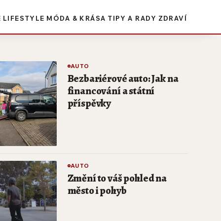
E
LIFESTYLE
MÓDA & KRÁSA
TIPY A RADY
ZDRAVÍ
AUTO
Bezbariérové auto: Jak na
financování a státní
příspěvky
AUTO
Změní to váš pohled na
město i pohyb