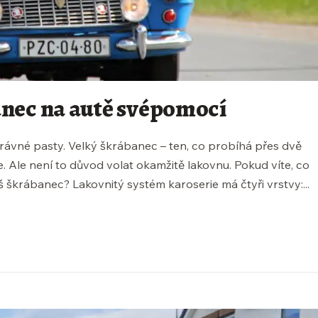
anec na autě svépomocí
rávné pasty. Velký škrábanec – ten, co probíhá přes dvě
ie. Ale není to důvod volat okamžitě lakovnu. Pokud víte, co
áš škrábanec? Lakovnitý systém karoserie má čtyři vrstvy:...