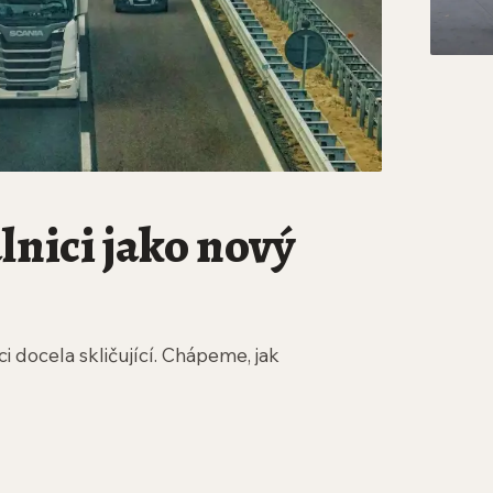
álnici jako nový
i docela skličující. Chápeme, jak