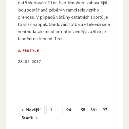
patří sledování F1 na živo. Mnohem zábavnější
jsou sestříhané záběry v rámci televizního
přenosu. V případě většiny ostatních sportů je
to však naopak. Sledování fotbalu v televizi sice
není nuda, ale mnohem intenzivnější zážitek je
fandění na tribuně. Teď...
LIFESTYLE
28. 07. 2017
...
96
← Novější
1
94
95
97
Starší →