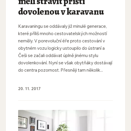
měli strávit příští
dovolenou v karavanu
Karavaningu se oddávaly již minulé generace,
které příliš mnoho cestovatelských možností
neměly. V porevoluční éře proto cestování v
obytném vozu logicky ustoupilo do ústraní a
Češi se začali oddávat úplně jinému stylu
dovolenkování. Nyní se však obytňáky dostávají
do centra pozornost. Přesněji tam několik...
20. 11. 2017