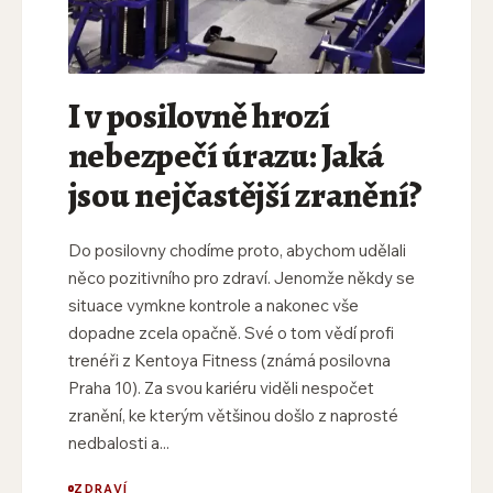
I v posilovně hrozí
nebezpečí úrazu: Jaká
jsou nejčastější zranění?
Do posilovny chodíme proto, abychom udělali
něco pozitivního pro zdraví. Jenomže někdy se
situace vymkne kontrole a nakonec vše
dopadne zcela opačně. Své o tom vědí profi
trenéři z Kentoya Fitness (známá posilovna
Praha 10). Za svou kariéru viděli nespočet
zranění, ke kterým většinou došlo z naprosté
nedbalosti a...
ZDRAVÍ