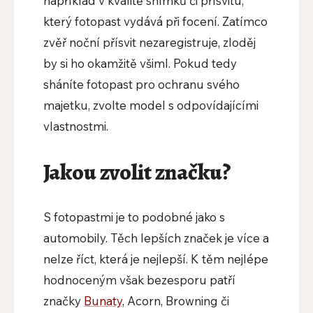
například v kvalitě snímků či přísvitu,
který fotopast vydává při focení. Zatímco
zvěř noční přísvit nezaregistruje, zloděj
by si ho okamžitě všiml. Pokud tedy
sháníte fotopast pro ochranu svého
majetku, zvolte model s odpovídajícími
vlastnostmi.
Jakou zvolit značku?
S fotopastmi je to podobné jako s
automobily. Těch lepších značek je více a
nelze říct, která je nejlepší. K těm nejlépe
hodnoceným však bezesporu patří
značky
Bunaty
, Acorn, Browning či