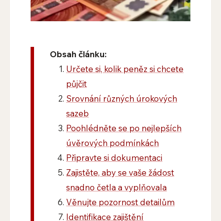
Obsah článku:
Určete si, kolik peněz si chcete
půjčit
Srovnání různých úrokových
sazeb
Poohlédněte se po nejlepších
úvěrových podmínkách
Připravte si dokumentaci
Zajistěte, aby se vaše žádost
snadno četla a vyplňovala
Věnujte pozornost detailům
Identifikace zajištění