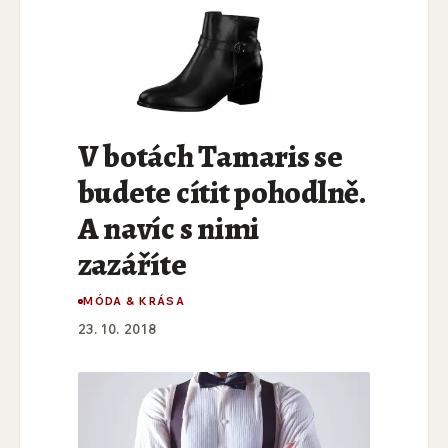
V botách Tamaris se
budete cítit pohodlně.
A navíc s nimi
zazáříte
MÓDA & KRÁSA
23. 10. 2018