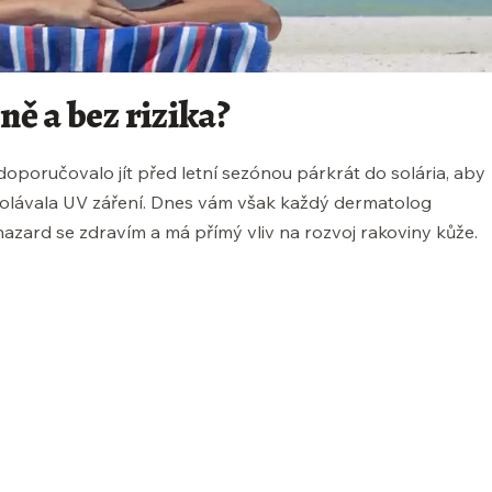
sně a bez rizika?
oporučovalo jít před letní sezónou párkrát do solária, aby
dolávala UV záření. Dnes vám však každý dermatolog
 hazard se zdravím a má přímý vliv na rozvoj rakoviny kůže.