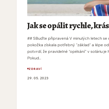
Jak se opálit rychle, krá
## SBuďte připravená V minulých letech se d
pokožka získala potřebný "základ" a lépe o
potvrdí, že pravidelné "opékání" v soláriu je
Pokud...
ZDRAVÍ
29. 05. 2023