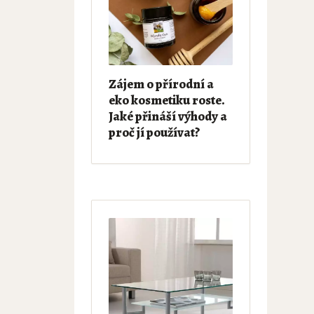
Zájem o přírodní a
eko kosmetiku roste.
Jaké přináší výhody a
proč jí používat?