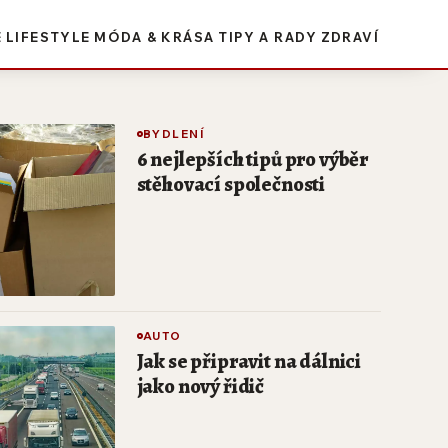
E
LIFESTYLE
MÓDA & KRÁSA
TIPY A RADY
ZDRAVÍ
BYDLENÍ
6 nejlepších tipů pro výběr
stěhovací společnosti
AUTO
Jak se připravit na dálnici
jako nový řidič