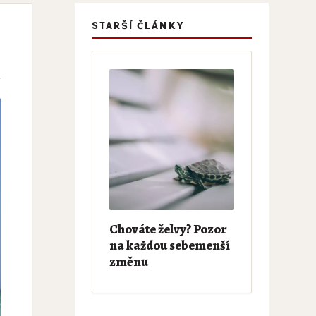
STARŠÍ ČLÁNKY
Chováte želvy? Pozor
na každou sebemenší
změnu