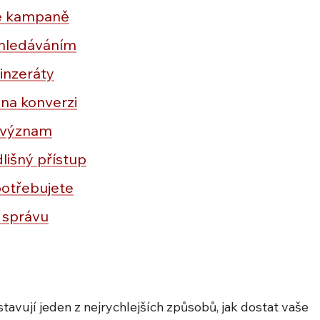
dé kampaně
yhledáváním
 inzeráty
na konverzi
h význam
dlišný přístup
potřebujete
í správu
vují jeden z nejrychlejších způsobů, jak dostat vaše