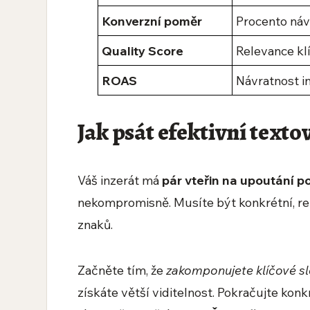
Konverzní poměr
Procento náv
Quality Score
Relevance kl
ROAS
Návratnost i
Jak psát efektivní texto
Váš inzerát má
pár vteřin na upoutání p
nekompromisně. Musíte být konkrétní, re
znaků.
Začněte tím, že
zakomponujete klíčové s
získáte větší viditelnost. Pokračujte ko