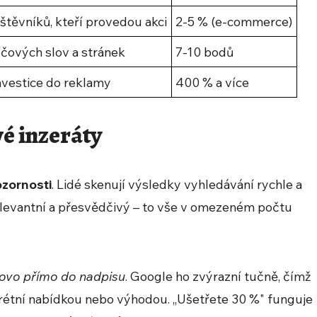
štěvníků, kteří provedou akci
2-5 % (e-commerce)
íčových slov a stránek
7-10 bodů
nvestice do reklamy
400 % a více
vé inzeráty
ozornosti
. Lidé skenují výsledky vyhledávání rychle a
levantní a přesvědčivý – to vše v omezeném počtu
lovo přímo do nadpisu
. Google ho zvýrazní tučně, čímž
nkrétní nabídkou nebo výhodou. „Ušetřete 30 %" funguje