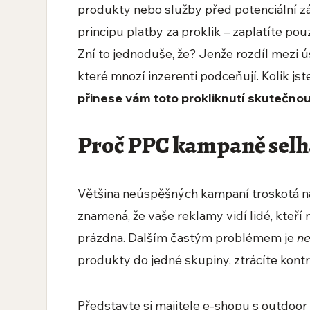
produkty nebo služby před potenciální z
principu platby za proklik – zaplatíte pou
Zní to jednoduše, že? Jenže rozdíl mezi 
které mnozí inzerenti podceňují. Kolik jst
přinese vám toto prokliknutí skutečno
Proč PPC kampaně selh
Většina neúspěšných kampaní troskotá n
znamená, že vaše reklamy vidí lidé, kteří
prázdna. Dalším častým problémem je
ne
produkty do jedné skupiny, ztrácíte kontr
Představte si majitele e-shopu s outdoor