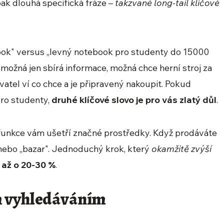
pak dlouhá specifická fráze –
takzvané long-tail klíčové
ook" versus „levný notebook pro studenty do 15000
možná jen sbírá informace, možná chce herní stroj za
vatel ví co chce a je připravený nakoupit. Pokud
ro studenty,
druhé klíčové slovo je pro vás zlatý důl
.
funkce vám ušetří značné prostředky. Když prodáváte
 nebo „bazar". Jednoduchý krok, který
okamžitě zvýší
 až o 20-30 %
.
m vyhledáváním