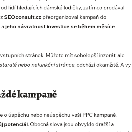
y od lidí hledajících dámské lodičky, zatímco prodával
 z
SEOconsult.cz
přeorganizoval kampaň do
u a
jeho návratnost investice se během měsíce
vstupních stránek. Můžete mít sebelepší inzerát, ale
staralé nebo nefunkční stránce
, odchází okamžitě. A vy
každé kampaně
je o úspěchu nebo neúspěchu vaší PPC kampaně.
j potenciál
. Obecná slova jsou obvykle dražší a