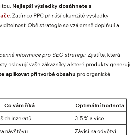
itou.
Nejlepší výsledky dosáhnete s
vače
. Zatímco PPC přináší okamžité výsledky,
iditelnost. Obě strategie se vzájemně doplňují a
cenné informace pro SEO strategii
. Zjistíte, která
exty oslovují vaše zákazníky a které produkty generují
e aplikovat při tvorbě obsahu
pro organické
Co vám říká
Optimální hodnota
ašich inzerátů
3-5 % a více
 za návštěvu
Závisí na odvětví