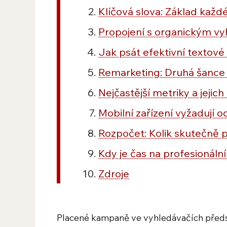
Klíčová slova: Základ kaž
Propojení s organickým v
Jak psát efektivní textové
Remarketing: Druhá šance 
Nejčastější metriky a jejic
Mobilní zařízení vyžadují o
Rozpočet: Kolik skutečně 
Kdy je čas na profesionáln
Zdroje
Placené kampaně ve vyhledávačích předsta