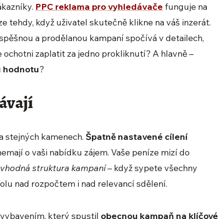
ákazníky.
PPC reklama pro vyhledávače
funguje na
ze tehdy, když uživatel skutečně klikne na váš inzerát.
úspěšnou a prodělanou kampaní spočívá v detailech,
e ochotni zaplatit za jedno prokliknutí? A hlavně –
u hodnotu
?
ávají
a stejných kamenech.
Špatně nastavené cílení
 nemají o vaši nabídku zájem. Vaše peníze mizí do
vhodná struktura kampaní
– když sypete všechny
olu nad rozpočtem i nad relevancí sdělení.
 vybavením, který spustil
obecnou kampaň na klíčové