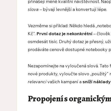
přinášejí méně kvalitní návštěvnost. Nao
slova
– bývají levnější a konvertují lépe.
Vezměme si příklad: Někdo hledá „noteb
Kč".
První dotaz je nekonkrétní
– člověk 
osmdesát tisíc. Druhý dotaz je přesný, uži
prodáváte cenově dostupné notebooky p
Nezapomínejte na vyloučená slová. Tato 
nové produkty, vyloučte slovo „použitý"
relevanci
vašich kampaní a
sníží náklady
Propojení s organický