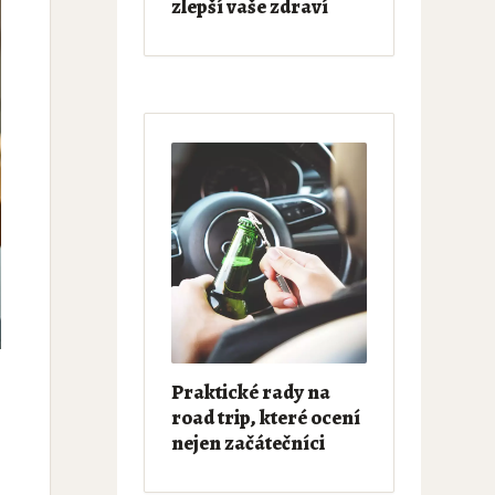
zlepší vaše zdraví
Praktické rady na
road trip, které ocení
nejen začátečníci