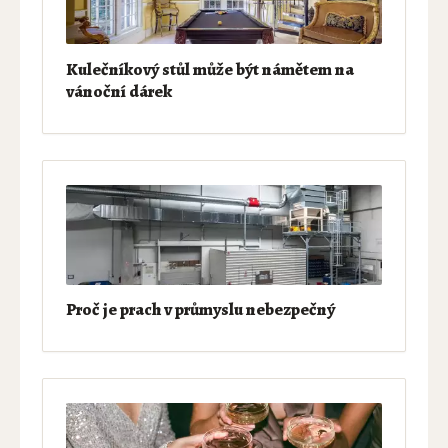
Kulečníkový stůl může být námětem na
vánoční dárek
Proč je prach v průmyslu nebezpečný