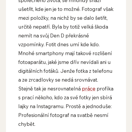
společného života, se mnohdy snaží
ušetřit, kde jen je to možné. Fotograf však
mezi položky, na nichž by se dalo šetřit,
určitě nepatří. Byla by totiž velká škoda
nemít na svůj Den D překrásné
vzpomínky. Fotit dnes umí kde kdo.
Mnohé smartphony mají takové rozlišení
fotoaparátu, jaké jsme dřív nevídali ani u
digitálních foťáků. Jenže fotka z telefonu
a ze zrcadlovky se nedá srovnávat.
Stejně tak je nesrovnatelná
práce
profíka
s prací někoho, kdo za své fotky jen sbírá
lajky na Instagramu. Prostě a jednoduše:
Profesionální fotograf na svatbě nesmí
chybět.