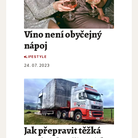
Víno není obyčejný
nápoj
LIFESTYLE
24. 07. 2023
Jak přepravit těžká