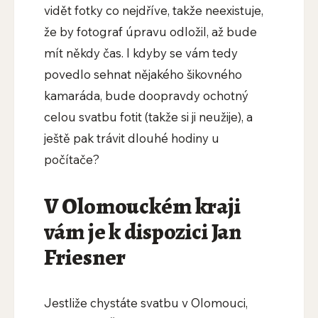
vidět fotky co nejdříve, takže neexistuje,
že by fotograf úpravu odložil, až bude
mít někdy čas. I kdyby se vám tedy
povedlo sehnat nějakého šikovného
kamaráda, bude doopravdy ochotný
celou svatbu fotit (takže si ji neužije), a
ještě pak trávit dlouhé hodiny u
počítače?
V Olomouckém kraji
vám je k dispozici Jan
Friesner
Jestliže chystáte svatbu v Olomouci,