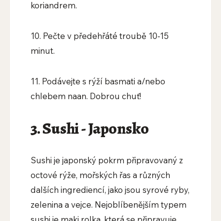
koriandrem.
10. Pečte v předehřáté troubě 10-15
minut.
11. Podávejte s rýží basmati a/nebo
chlebem naan. Dobrou chuť!
3. Sushi - Japonsko
Sushi je japonský pokrm připravovaný z
octové rýže, mořských řas a různých
dalších ingrediencí, jako jsou syrové ryby,
zelenina a vejce. Nejoblíbenějším typem
sushi je maki rolka, která se připravuje