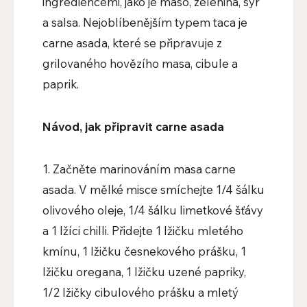
ingrediencemi, jako je maso, zelenina, sýr
a salsa. Nejoblíbenějším typem taca je
carne asada, které se připravuje z
grilovaného hovězího masa, cibule a
paprik.
Návod, jak připravit carne asada
1.
Začněte marinováním masa carne
asada. V mělké misce smíchejte 1/4 šálku
olivového oleje, 1/4 šálku limetkové šťávy
a 1 lžíci chilli. Přidejte 1 lžičku mletého
kmínu, 1 lžičku česnekového prášku, 1
lžičku oregana, 1 lžičku uzené papriky,
1/2 lžičky cibulového prášku a mletý