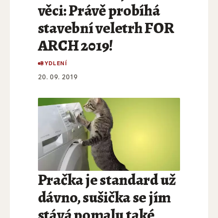
věci: Právě probíhá
stavební veletrh FOR
ARCH 2019!
BYDLENÍ
20. 09. 2019
Pračka je standard už
dávno, sušička se jím
stává pomalu také