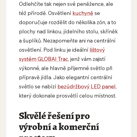
Odlehčíte tak nejen své peněžence, ale
též přírodě. Osvětlení
kuchyně
se
doporučuje rozdělit do několika zón, a to
plochy nad linkou, jídelního stolu, skříněk
a šuplíků. Nezapomeňte ani na centrální
osvětlení. Pod linku je ideální
lištový
systém GLOBAl Trac
, jenž vám zajistí
výkonné, ale hlavně příjemné světlo při
přípravě jídla. Jako elegantní centrální
světlo se nabízí
bezúdržbový LED panel
,
který dokonale prosvětlí celou místnost.
Skvělé řešení pro
výrobní a komerční