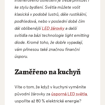
interiérového osvětlení je třeba přihlížet i
ke stylu bydlení. Světla můžete volit
klasická v podobě lustrů, dále rustikální,
podhledová, nebo v poslední době čím
dál oblíbenější
LED žárovky
a další
svítidla na bázi technologie light emitting
diode. Kromě toho, že dobře vypadají,
vám přinesou také značnou finanční
úsporu.
Zaměřeno na kuchyň
Víte o tom, že když v kuchyni vyměníte
původní žárovky za
úsporná LED světla
,
uspoříte až 80 % elektrické energie?