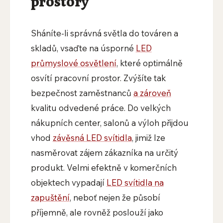
prostory
Sháníte-li správná světla do továren a
skladů, vsaďte na úsporné
LED
průmyslové osvětlení
, které optimálně
osvítí pracovní prostor. Zvýšíte tak
bezpečnost zaměstnanců
a zároveň
kvalitu odvedené práce. Do velkých
nákupních center, salonů a výloh přijdou
vhod
závěsná LED svítidla
, jimiž lze
nasměrovat zájem zákazníka na určitý
produkt. Velmi efektně v komerčních
objektech vypadají
LED svítidla na
zapuštění
, neboť nejen že působí
příjemně, ale rovněž poslouží jako