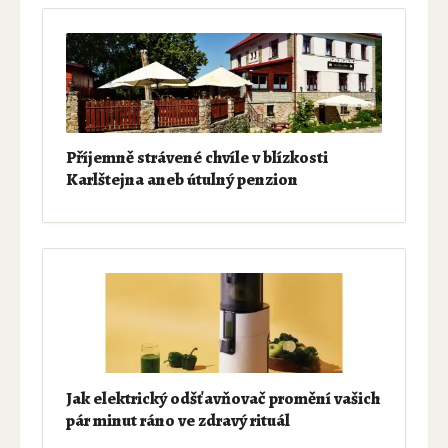
Příjemně strávené chvíle v blízkosti
Karlštejna aneb útulný penzion
Jak elektrický odšťavňovač promění vašich
pár minut ráno ve zdravý rituál