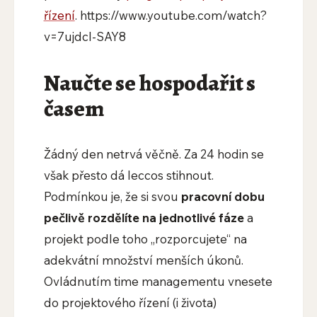
řízení
. https://www.youtube.com/watch?
v=7ujdcl-SAY8
Naučte se hospodařit s
časem
Žádný den netrvá věčně. Za 24 hodin se
však přesto dá leccos stihnout.
Podmínkou je, že si svou
pracovní dobu
pečlivě rozdělíte na jednotlivé fáze
a
projekt podle toho „rozporcujete“ na
adekvátní množství menších úkonů.
Ovládnutím time managementu vnesete
do projektového řízení (i života)