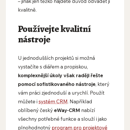
– jinak jen těžko najdete důvod odvádět ji
kvalitně.
Používejte kvalitní
nástroje
U jednodušších projektů si možná
vystačíte s diářem a propiskou,
komplexnější úkoly však raději řešte
pomocí sofistikovaného nástroje
, který
vám práci zjednoduší a urychlí. Použít
můžete i
systém CRM
. Například
oblíbený český
eWay-CRM
nabízí
všechny potřebné funkce a slouží i jako
plnohodnotný
program pro projektové