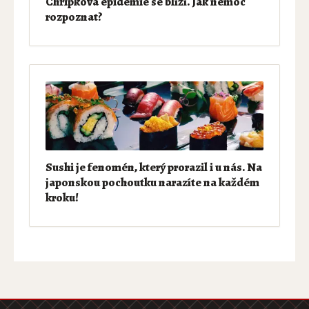
Chřipková epidemie se blíží. Jak nemoc
rozpoznat?
Sushi je fenomén, který prorazil i u nás. Na
japonskou pochoutku narazíte na každém
kroku!