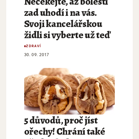
Nečekejte, až bolesti
zad uhodí i na vás.
Svoji kancelářskou
židli si vyberte už teď
ZDRAVÍ
30. 09. 2017
5 důvodů, proč jíst
ořechy! Chrání také