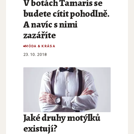
V botách Tamaris se
budete cítit pohodlně.
A navíc s nimi
zazáříte
MÓDA & KRÁSA
23. 10. 2018
Jaké druhy motýlků
existují?