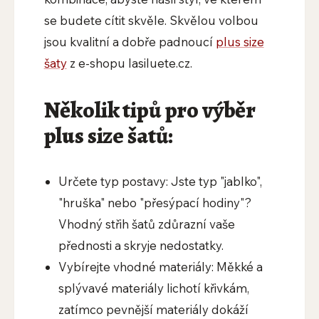
se budete cítit skvěle. Skvělou volbou
jsou kvalitní a dobře padnoucí
plus size
šaty
z e-shopu lasilue
t
e.cz.
Několik tipů pro výběr
plus size šatů:
Určete typ postavy: Jste typ "jablko",
"hruška" nebo "přesýpací hodiny"?
Vhodný střih šatů zdůrazní vaše
přednosti a skryje nedostatky.
Vybírejte vhodné materiály: Měkké a
splývavé materiály lichotí křivkám,
zatímco pevnější materiály dokáží