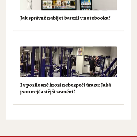
Jak správně nabíjet baterii v notebooku?
I v posilovně hrozí nebezpečí úrazu: Jaká
jsou nejčastější zranění?