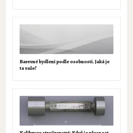
Barevné bydlení podle osobnosti. Jaká je
ta vaše?
Kalibry ve strojírenství: Když je přesnost