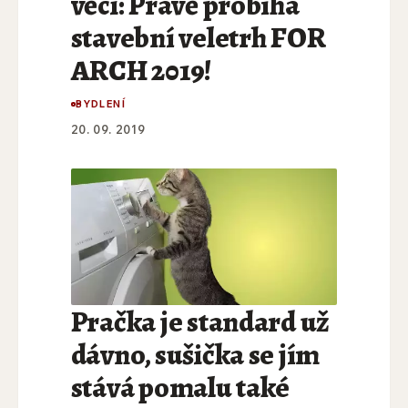
věci: Právě probíhá
stavební veletrh FOR
ARCH 2019!
BYDLENÍ
20. 09. 2019
Pračka je standard už
dávno, sušička se jím
stává pomalu také