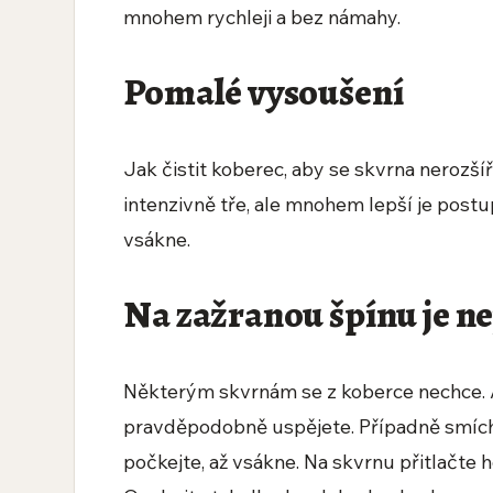
mnohem rychleji a bez námahy.
Pomalé vysoušení
Jak čistit koberec, aby se skvrna nerozšíři
intenzivně tře, ale mnohem lepší je postu
vsákne.
Na zažranou špínu je ne
Některým skvrnám se z koberce nechce. A
pravděpodobně uspějete. Případně smíche
počkejte, až vsákne. Na skvrnu přitlačte 