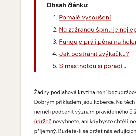
Obsah článku:
Pomalé vysoušení
Na zažranou špínu je nejle
Funguje prý i pěna na hole
Jak odstranit žvýkačku?
S mastnotou si poradí...
Žádný podlahová krytina není bezúdržbová
Dobrým příkladem jsou koberce. Na těch t
neměli podcenit význam pravidelného či
údržbě
nevyhnete, ani kdybyste chtěli, ne
příjemný. Budete-li se držet následujícíc