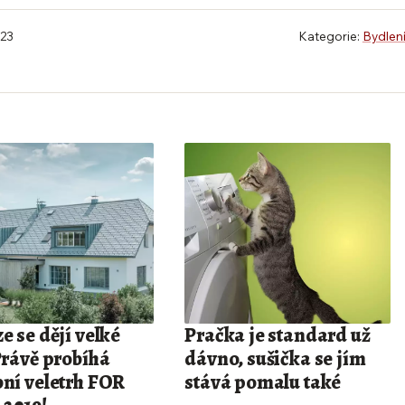
023
Kategorie:
Bydlen
e se dějí velké
Pračka je standard už
Právě probíhá
dávno, sušička se jím
bní veletrh FOR
stává pomalu také