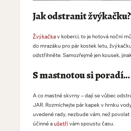
Jak odstranit žvýkačku
Žvýkačka
v koberci, to je hotová noční mů
do mrazáku pro pár kostek letu, žvýkačku 
odstřihněte. Samozřejmě jen kousek, jina
S mastnotou si poradí...
A co mastné skvrny – dají se vůbec odstran
JAR. Rozmíchejte pár kapek v hrnku vody
uvedené rady, nezbude vám, než povolat 
účinné a
ušetří
vám spoustu času.