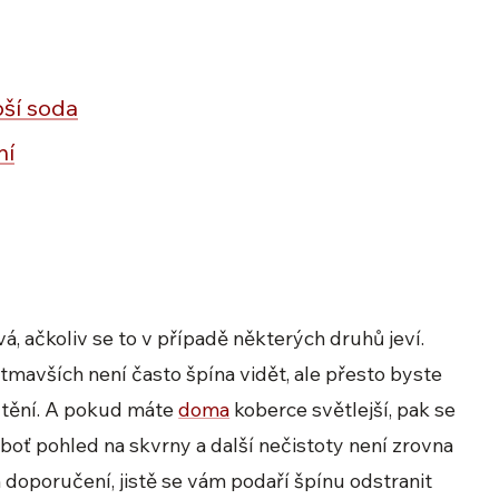
pší soda
ní
, ačkoliv se to v případě některých druhů jeví.
mavších není často špína vidět, ale přesto byste
štění. A pokud máte
doma
koberce světlejší, pak se
boť pohled na skvrny a další nečistoty není zrovna
h doporučení, jistě se vám podaří špínu odstranit