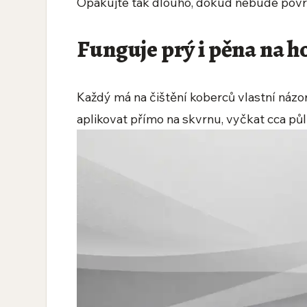
Opakujte tak dlouho, dokud nebude povrc
Funguje prý i pěna na h
Každý má na čištění koberců vlastní názor
aplikovat přímo na skvrnu, vyčkat cca půl