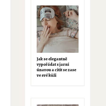
Jak se elegantně
vypořádat s jarní
únavou a cítit se zase
ve své kůži