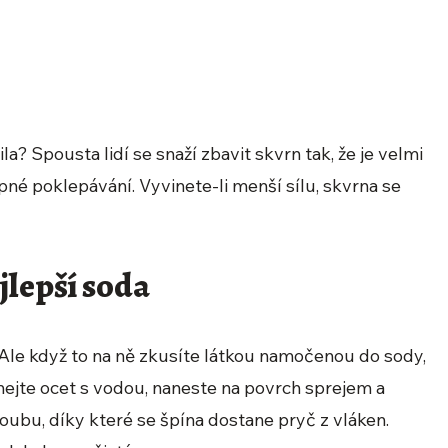
la? Spousta lidí se snaží zbavit skvrn tak, že je velmi
pné poklepávání. Vyvinete-li menší sílu, skvrna se
jlepší soda
le když to na ně zkusíte látkou namočenou do sody,
jte ocet s vodou, naneste na povrch sprejem a
houbu, díky které se špína dostane pryč z vláken.