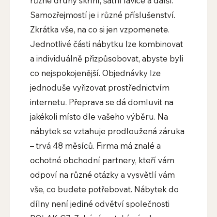
různé druhy skříní, šatní lavice a další.
Samozřejmostí je i různé příslušenství.
Zkrátka vše, na co si jen vzpomenete.
Jednotlivé části nábytku lze kombinovat
a individuálně přizpůsobovat, abyste byli
co nejspokojenější. Objednávky lze
jednoduše vyřizovat prostřednictvím
internetu. Přeprava se dá domluvit na
jakékoli místo dle vašeho výběru. Na
nábytek se vztahuje prodloužená záruka
– trvá 48 měsíců. Firma má znalé a
ochotné obchodní partnery, kteří vám
odpoví na různé otázky a vysvětlí vám
vše, co budete potřebovat. Nábytek do
dílny není jediné odvětví společnosti