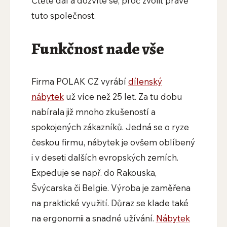
Čtěte dál a dozvíte se, proč zvolit právě
tuto společnost.
Funkčnost nade vše
Firma POLAK CZ vyrábí
dílenský
nábytek
už více než 25 let. Za tu dobu
nabírala již mnoho zkušeností a
spokojených zákazníků. Jedná se o ryze
českou firmu, nábytek je ovšem oblíbený
i v deseti dalších evropských zemích.
Expeduje se např. do Rakouska,
Švýcarska či Belgie. Výroba je zaměřena
na praktické využití. Důraz se klade také
na ergonomii a snadné užívání.
Nábytek