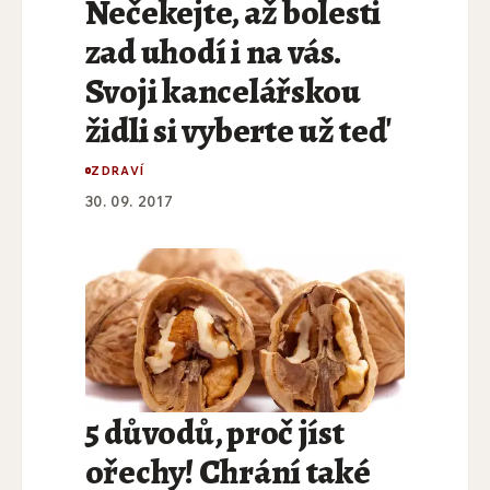
Nečekejte, až bolesti
zad uhodí i na vás.
Svoji kancelářskou
židli si vyberte už teď
ZDRAVÍ
30. 09. 2017
5 důvodů, proč jíst
ořechy! Chrání také