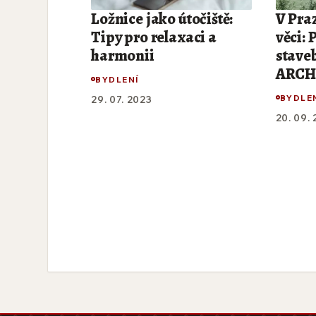
Ložnice jako útočiště:
V Praz
Tipy pro relaxaci a
věci: 
harmonii
stave
ARCH 
BYDLENÍ
BYDLE
29. 07. 2023
20. 09.