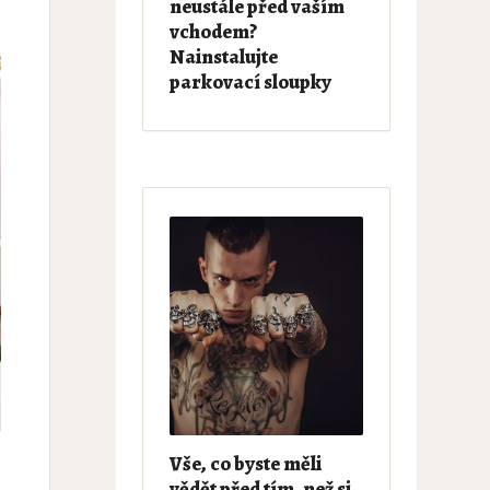
neustále před vaším
vchodem?
Nainstalujte
parkovací sloupky
Vše, co byste měli
vědět před tím, než si