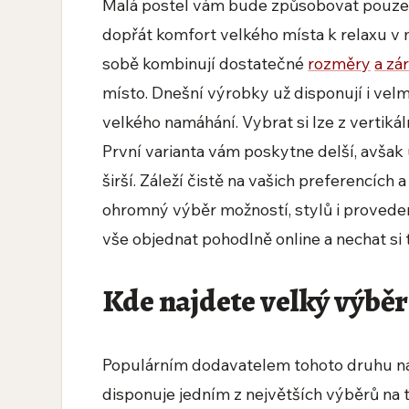
Malá postel vám bude způsobovat pouze pr
dopřát komfort velkého místa k relaxu v
sobě kombinují dostatečné
rozměry
a zá
místo. Dnešní výrobky už disponují i velmi
velkého namáhání. Vybrat si lze z vertikál
První varianta vám poskytne delší, avšak 
širší. Záleží čistě na vašich preferencíc
ohromný výběr možností, stylů i provedení
vše objednat pohodlně online a nechat si
Kde najdete velký výběr
Populárním dodavatelem tohoto druhu ná
disponuje jedním z největších výběrů na t