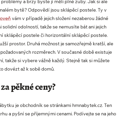
oblémy a brzy byste jí měli plné zuby. Jak si ale
 malém bytě? Odpovědí jsou sklápěcí postele. Ty v
roveň
vám v případě jejich složení nezaberou žádné
 solidní odolností, takže se nemusíte bát ani jejich
ní sklápěcí postele či horizontální sklápěcí postele.
užší prostor. Druhá možnost je samozřejmě kratší, ale
h a požadovaných rozměrech. V současné době existuje
, takže si vybere vážně každý. Stejně tak si můžete
 to dovézt až k sobě domů.
 za pěkné ceny?
bytku je obchodník se stránkami hmnabytek.cz. Ten
rhu a pyšní se příjemnými cenami. Podívejte se na jeho