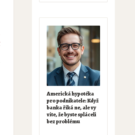
í
Americká hypotéka
pro podnikatele: Když
banka říká ne, ale vy
víte, že byste spláceli
bez problému