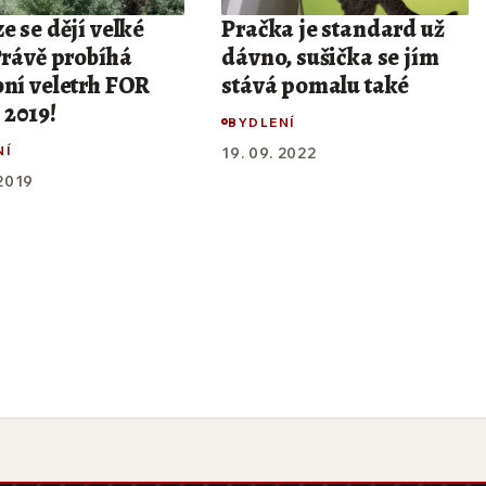
e se dějí velké
Pračka je standard už
Právě probíhá
dávno, sušička se jím
bní veletrh FOR
stává pomalu také
2019!
BYDLENÍ
NÍ
19. 09. 2022
 2019