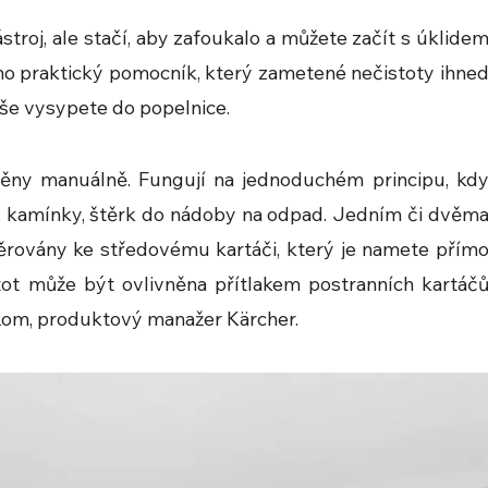
ástroj, ale stačí, aby zafoukalo a můžete začít s úklide
oho praktický pomocník, který zametené nečistoty ihne
uše vysypete do popelnice.
něny manuálně. Fungují na jednoduchém principu, kd
tí, kamínky, štěrk do nádoby na odpad. Jedním či dvěm
měrovány ke středovému kartáči, který je namete přím
stot může být ovlivněna přítlakem postranních kartáč
Rom, produktový manažer Kärcher.