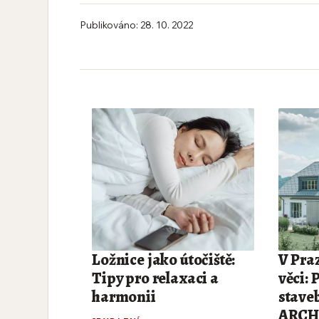
Publikováno: 28. 10. 2022
Ložnice jako útočiště:
V Praz
Tipy pro relaxaci a
věci: 
harmonii
stave
ARCH 