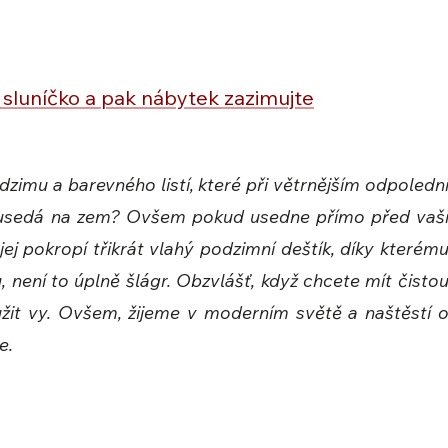
í sluníčko a pak nábytek zazimujte
zimu a barevného listí, které při větrnějším odpoledn
 usedá na zem? Ovšem pokud usedne přímo před vaš
ej pokropí třikrát vlahý podzimní deštík, díky kterém
u, není to úplně šlágr. Obzvlášť, když chcete mít čisto
oužit vy. Ovšem, žijeme v moderním světě a naštěstí 
e.