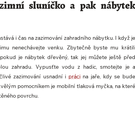
dzimní sluníčko a pak nábyte
tává i čas na zazimování zahradního nábytku. I když j
 zimu nenechávejte venku. Zbytečně byste mu krátil
 pokud je nábytek dřevěný, tak jej můžete ještě pře
elou zahradu. Vypusťte vodu z hadic, smotejte je 
ečlivé zazimování usnadní i
práci
na jaře, kdy se bud
 Skvělým pomocníkem je mobilní tlaková myčka, na kter
ištěného povrchu.