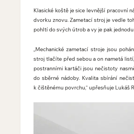
Klasické koště je sice levnější pracovní n
dvorku znovu. Zametací stroj je vedle t
pohltí do svých útrob a vy je pak jednod
„Mechanické zametací stroje jsou pohá
stroj tlačíte před sebou a on nametá lis
postranními kartáči jsou nečistoty nas
do sběrné nádoby. Kvalita sbírání neči
k čištěnému povrchu,“ upřesňuje Lukáš 