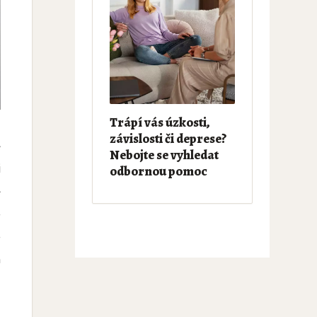
Trápí vás úzkosti,
závislosti či deprese?
ě
Nebojte se vyhledat
i
odbornou pomoc
ě
e
e
m