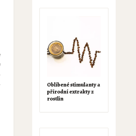
i
i
u
Oblíbené stimulanty a
u
přírodní extrakty z
o
rostlin