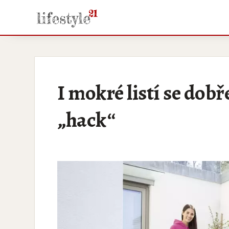
I mokré listí se dobř
„hack“