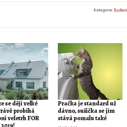
Kategorie:
Bydlen
e se dějí velké
Pračka je standard už
Právě probíhá
dávno, sušička se jím
bní veletrh FOR
stává pomalu také
2019!