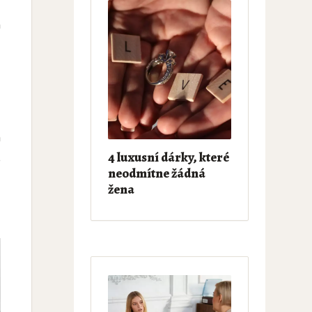
m
d
y
a
4 luxusní dárky, které
o
neodmítne žádná
ů
žena