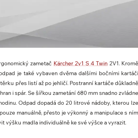
ergonomický zametač
Kärcher 2v1 S 4 Twin
2V1. Krom
odpad je také vybaven dvěma dalšími bočními kartáč
ěrku přes listí až po jehličí. Postranní kartáče důkladn
 hran i spár. Se šířkou zametání 680 mm snadno zvládn
 hodinu. Odpad dopadá do 20 litrové nádoby, kterou lz
pouze manuálně, přesto je výkonný a manipulace s ní
vit výšku madla individuálně ke své výšce a vyrazit.