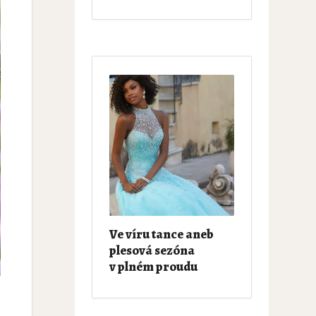
Ve víru tance aneb
plesová sezóna
v plném proudu