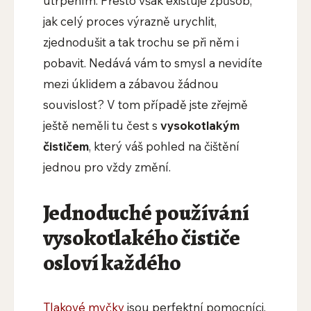
utrpením. Přesto však existuje způsob,
jak celý proces výrazně urychlit,
zjednodušit a tak trochu se při něm i
pobavit. Nedává vám to smysl a nevidíte
mezi úklidem a zábavou žádnou
souvislost? V tom případě jste zřejmě
ještě neměli tu čest s
vysokotlakým
čističem
, který váš pohled na čištění
jednou pro vždy změní.
Jednoduché používání
vysokotlakého čističe
osloví každého
Tlakové myčky
jsou perfektní pomocníci,