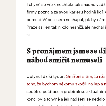
Tchýně se však nechtěla tak snadno vzd
firmy poznala za svou kariéru hodně lidí.
pomoci. Vůbec jsem nechápal, jak by nám 
Praze asi jen tak nikdo nesníží, ale nechal
si.
S pronájmem jsme se dík
náhod smířit nemuseli
Uplynul další týden.
Smíření s tím, že ná
toho, že bychom někomu skočili na lep a n
seděli u počítače a probírali se aktuální
konci byla tchýně a její nadšení se nedal