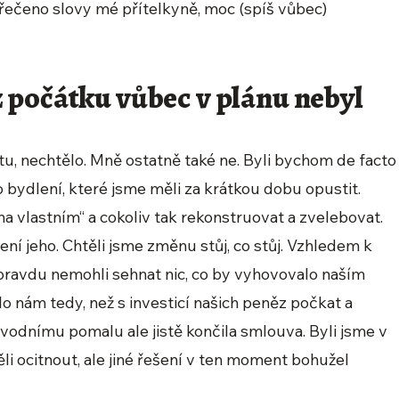
 řečeno slovy mé přítelkyně, moc (spíš vůbec)
 počátku vůbec v plánu nebyl
tu, nechtělo. Mně ostatně také ne. Byli bychom de facto
o bydlení, které jsme měli za krátkou dobu opustit.
na vlastním“ a cokoliv tak rekonstruovat a zvelebovat.
ení jeho. Chtěli jsme změnu stůj, co stůj. Vzhledem k
opravdu nemohli sehnat nic, co by vyhovovalo naším
 nám tedy, než s investicí našich peněz počkat a
ůvodnímu pomalu ale jistě končila smlouva. Byli jsme v
ěli ocitnout, ale jiné řešení v ten moment bohužel