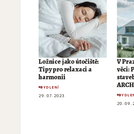
Ložnice jako útočiště:
V Praz
Tipy pro relaxaci a
věci: 
harmonii
stave
ARCH 
BYDLENÍ
BYDLE
29. 07. 2023
20. 09.