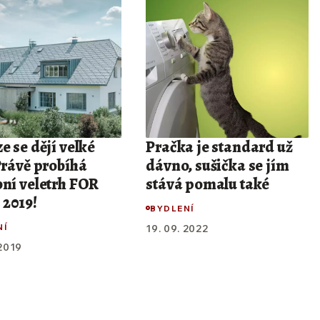
e se dějí velké
Pračka je standard už
Právě probíhá
dávno, sušička se jím
bní veletrh FOR
stává pomalu také
2019!
BYDLENÍ
NÍ
19. 09. 2022
 2019