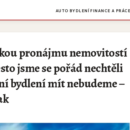
AUTO
BYDLENÍ
FINANCE A PRÁC
ídkou pronájmu nemovitostí
sto jsme se pořád nechtěli
stní bydlení mít nebudeme –
ak