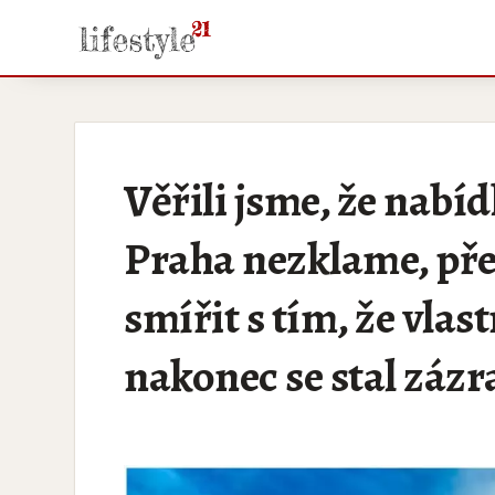
Věřili jsme, že nab
Praha nezklame, pře
smířit s tím, že vla
nakonec se stal zázr