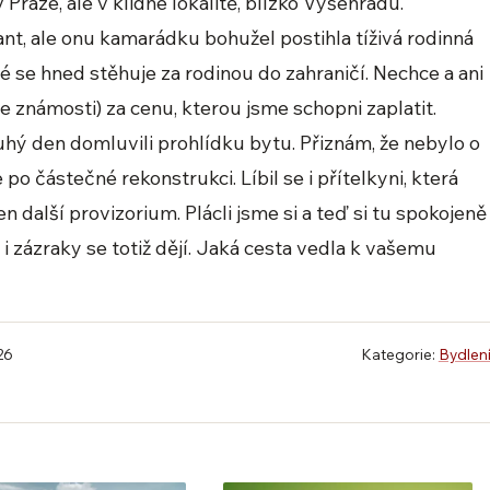
raze, ale v klidné lokalitě, blízko Vyšehradu.
nt, ale onu kamarádku bohužel postihla tíživá rodinná
é se hned stěhuje za rodinou do zahraničí. Nechce a ani
e známosti) za cenu, kterou jsme schopni zaplatit.
ruhý den domluvili prohlídku bytu. Přiznám, že nebylo o
o částečné rekonstrukci. Líbil se i přítelkyni, která
n další provizorium. Plácli jsme si a teď si tu spokojeně
– i zázraky se totiž dějí. Jaká cesta vedla k vašemu
26
Kategorie:
Bydlen