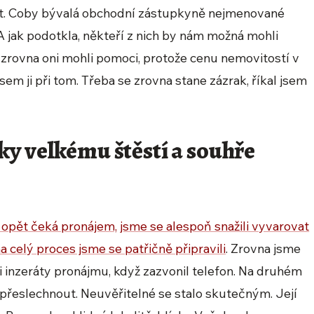
át. Coby bývalá obchodní zástupkyně nejmenované
 A jak podotkla, někteří z nich by nám možná mohli
zrovna oni mohli pomoci, protože cenu nemovitostí v
 jsem ji při tom. Třeba se zrovna stane zázrak, říkal jsem
y velkému štěstí a souhře
s opět čeká pronájem, jsme se alespoň snažili vyvarovat
a celý proces jsme se patřičně připravili
. Zrovna jsme
mi inzeráty pronájmu, když zazvonil telefon. Na druhém
o přeslechnout. Neuvěřitelné se stalo skutečným. Její