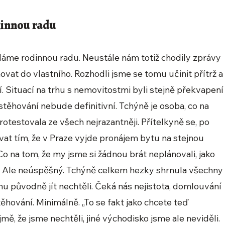
dinnou radu
oláme rodinnou radu. Neustále nám totiž chodily zprávy
vat do vlastního. Rozhodli jsme se tomu učinit přítrž a
. Situací na trhu s nemovitostmi byli stejně překvapení
 stěhování nebude definitivní. Tchýně je osoba, co na
 protestovala ze všech nejrazantněji. Přítelkyně se, po
vat tím, že v Praze vyjde pronájem bytu na stejnou
Co na tom, že my jsme si žádnou brát neplánovali, jako
. Ale neúspěšný. Tchýně celkem hezky shrnula všechny
u původně jít nechtěli. Čeká nás nejistota, domlouvání
těhování. Minimálně. „To se fakt jako chcete teď
ě, že jsme nechtěli, jiné východisko jsme ale neviděli.