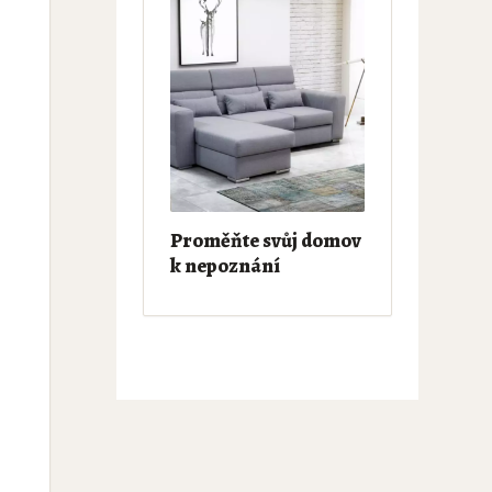
Proměňte svůj domov
k nepoznání