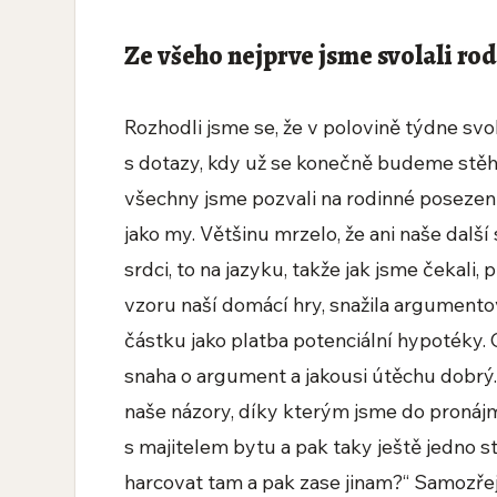
Ze všeho nejprve jsme svolali ro
Rozhodli jsme se, že v polovině týdne sv
s dotazy, kdy už se konečně budeme stěho
všechny jsme pozvali na rodinné posezení
jako my. Většinu mrzelo, že ani naše další
srdci, to na jazyku, takže jak jsme čekali,
vzoru naší domácí hry, snažila argumento
částku jako platba potenciální hypotéky. 
snaha o argument a jakousi útěchu dobrý
naše názory, díky kterým jsme do pronájm
s majitelem bytu a pak taky ještě jedno s
harcovat tam a pak zase jinam?“ Samozřejm