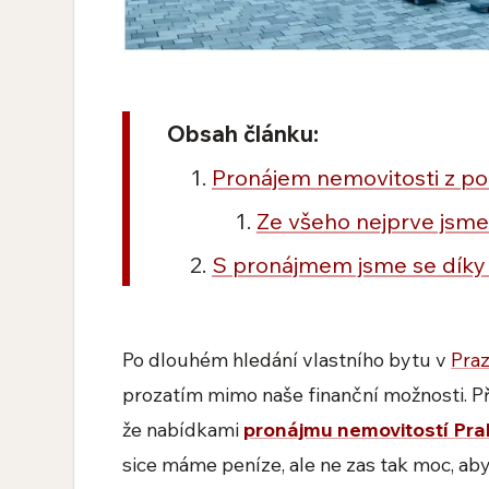
Obsah článku:
Pronájem nemovitosti z po
Ze všeho nejprve jsme 
S pronájmem jsme se díky 
Po dlouhém hledání vlastního bytu v
Pra
prozatím mimo naše finanční možnosti. Př
že nabídkami
pronájmu nemovitostí Pr
sice máme peníze, ale ne zas tak moc, aby