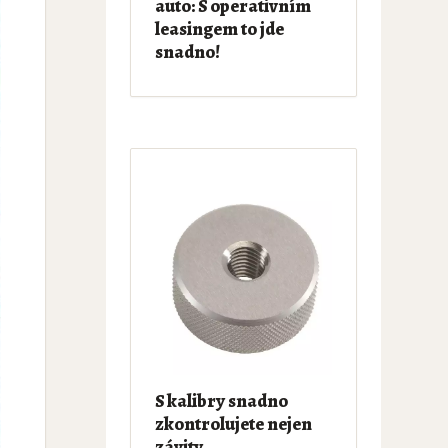
auto: S operativním
leasingem to jde
snadno!
S kalibry snadno
zkontrolujete nejen
závity