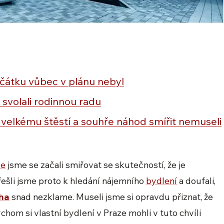
čátku vůbec v plánu nebyl
svolali rodinnou radu
velkému štěstí a souhře náhod smířit nemuseli
ze
jsme se začali smiřovat se skutečností, že je
ešli jsme proto k hledání nájemního
bydlení
a doufali,
aha
snad nezklame. Museli jsme si opravdu přiznat, že
chom si vlastní bydlení v Praze mohli v tuto chvíli