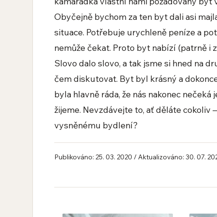
kamarádka vlastní námi požadovaný byt v P
Obyčejně bychom za ten byt dali asi majla
situace. Potřebuje urychleně peníze a pot
nemůže čekat. Proto byt nabízí (patrně i z
Slovo dalo slovo, a tak jsme si hned na d
čem diskutovat. Byt byl krásný a dokonce p
byla hlavně ráda, že nás nakonec nečeká je
žijeme. Nevzdávejte to, ať děláte cokoliv 
vysněnému bydlení?
Publikováno: 25. 03. 2020 / Aktualizováno: 30. 07. 20