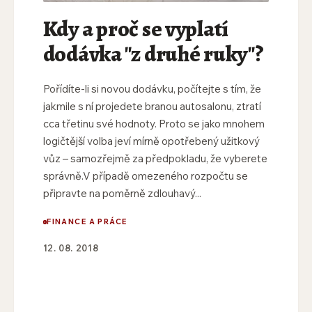
Kdy a proč se vyplatí
dodávka "z druhé ruky"?
Pořídíte-li si novou dodávku, počítejte s tím, že
jakmile s ní projedete branou autosalonu, ztratí
cca třetinu své hodnoty. Proto se jako mnohem
logičtější volba jeví mírně opotřebený užitkový
vůz – samozřejmě za předpokladu, že vyberete
správně.V případě omezeného rozpočtu se
připravte na poměrně zdlouhavý...
FINANCE A PRÁCE
12. 08. 2018