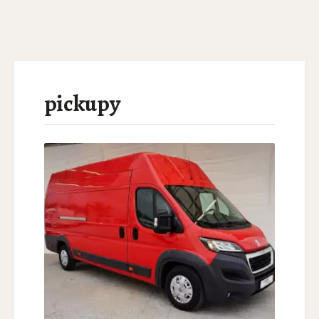
pickupy