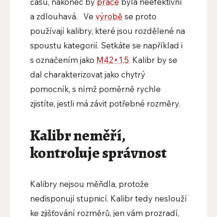
času, nakonec by
práce
byla neefektivní
a zdlouhavá. Ve
výrobě
se proto
používají kalibry, které jsou rozdělené na
spoustu kategorií. Setkáte se například i
s označením jako
M42×1,5
. Kalibr by se
dal charakterizovat jako chytrý
pomocník, s nímž poměrně rychle
zjistíte, jestli má závit potřebné rozměry.
Kalibr neměří,
kontroluje správnost
Kalibry nejsou měřidla, protože
nedisponují stupnicí. Kalibr tedy neslouží
ke zjišťování rozměrů, jen vám prozradí,