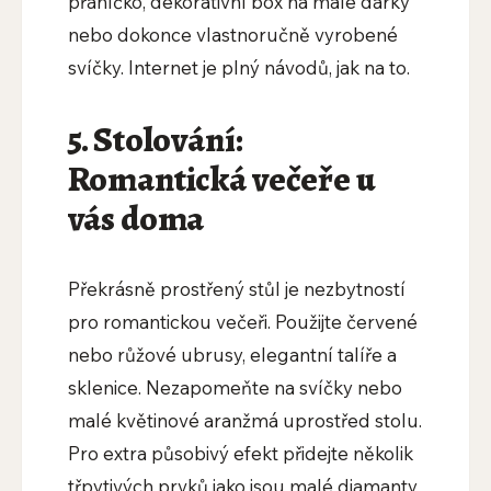
přáníčko, dekorativní box na malé dárky
nebo dokonce vlastnoručně vyrobené
svíčky. Internet je plný návodů, jak na to.
5. Stolování:
Romantická večeře u
vás doma
Překrásně prostřený stůl je nezbytností
pro romantickou večeři. Použijte červené
nebo růžové ubrusy, elegantní talíře a
sklenice. Nezapomeňte na svíčky nebo
malé květinové aranžmá uprostřed stolu.
Pro extra působivý efekt přidejte několik
třpytivých prvků jako jsou malé diamanty