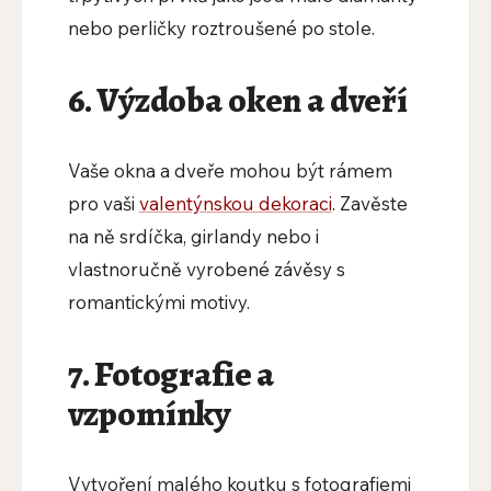
nebo perličky roztroušené po stole.
6. Výzdoba oken a dveří
Vaše okna a dveře mohou být rámem
pro vaši
valentýnskou dekoraci
. Zavěste
na ně srdíčka, girlandy nebo i
vlastnoručně vyrobené závěsy s
romantickými motivy.
7. Fotografie a
vzpomínky
Vytvoření malého koutku s fotografiemi