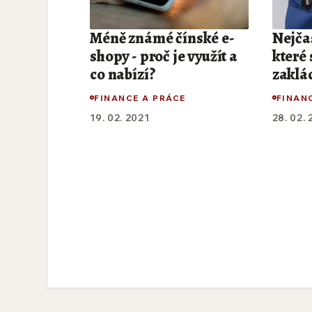
Méně známé čínské e-
Nejčas
shopy - proč je využít a
které
co nabízí?
zaklád
FINANCE A PRÁCE
FINAN
19. 02. 2021
28. 02.