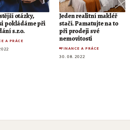
tější otázky,
Jeden realitní makléř
 si pokládáme při
stačí. Pamatujte na to
ání s.r.o.
při prodeji své
nemovitosti
CE A PRÁCE
FINANCE A PRÁCE
 2022
30. 08. 2022