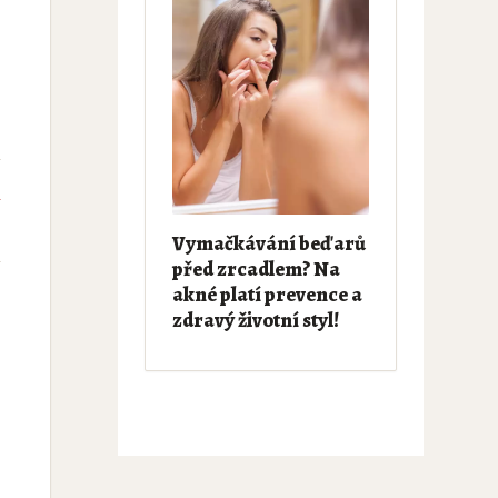
e
Vymačkávání beďarů
před zrcadlem? Na
akné platí prevence a
zdravý životní styl!