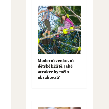
Moderní venkovní
u
dětské hřiště: Jaké
atrakce by mělo
obsahovat?