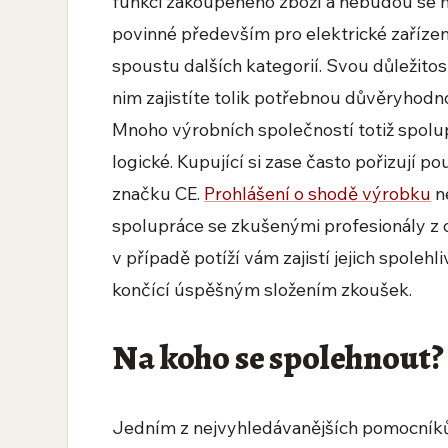
funkci zakoupeného zboží a nebudou se
povinné především pro elektrické zařízení
spoustu dalších kategorií. Svou důležitos
nim zajistíte tolik potřebnou důvěryhodn
Mnoho výrobních společností totiž spolup
logické. Kupující si zase často pořizují 
značku CE.
Prohlášení o shodě výrobku
ne
spolupráce se zkušenými profesionály z 
v případě potíží vám zajistí jejich spoleh
končící úspěšným složením zkoušek.
Na koho se spolehnout?
Jedním z nejvyhledávanějších pomocníků u 