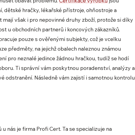
 muset obávat problémů.
Certifikace výrobků
jsou
, dětské hračky, lékařské přístroje, ohňostroje a
t mají však i pro nepovinné druhy zboží, protože si díky
ost u obchodních partnerů i koncových zákazníků.
racuje pouze s ověřenými subjekty, což je vcelku
pouze předměty, na jejichž obalech naleznou známou
ní pro neznalé jedince žádnou hračkou, tudíž se hodí
oboru. Ti správní vám poskytnou poradenství, analýzy a
livé odstranění. Následně vám zajistí i samotnou kontrol
nás je firma Profi Cert. Ta se specializuje na