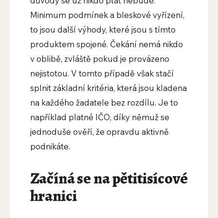
důvody se už nikdo ptát nebude.
Minimum podmínek a bleskové vyřízení,
to jsou další výhody, které jsou s tímto
produktem spojené. Čekání nemá nikdo
v oblibě, zvláště pokud je provázeno
nejistotou. V tomto případě však stačí
splnit základní kritéria, která jsou kladena
na každého žadatele bez rozdílu. Je to
například platné IČO, díky němuž se
jednoduše ověří, že opravdu aktivně
podnikáte.
Začíná se na pětitisícové
hranici