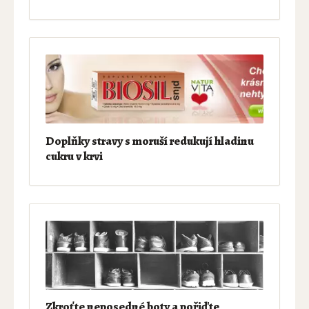
Doplňky stravy s moruší redukují hladinu
cukru v krvi
Zkroťte neposedné boty a pořiďte