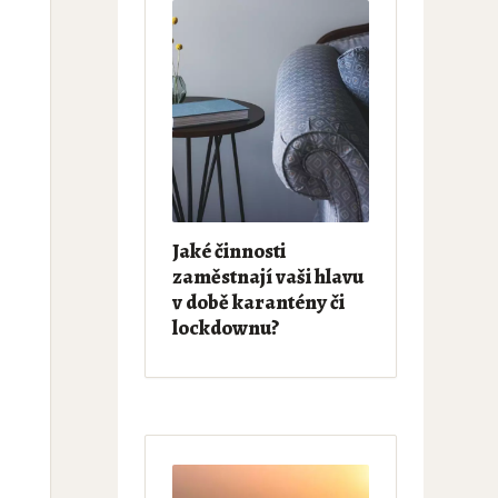
Jaké činnosti
zaměstnají vaši hlavu
v době karantény či
l
lockdownu?