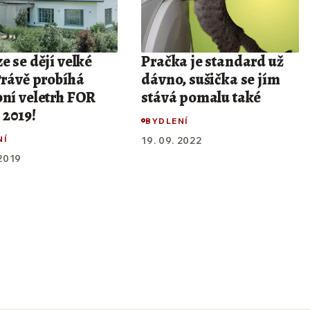
e se dějí velké
Pračka je standard už
Právě probíhá
dávno, sušička se jím
bní veletrh FOR
stává pomalu také
2019!
BYDLENÍ
NÍ
19. 09. 2022
 2019