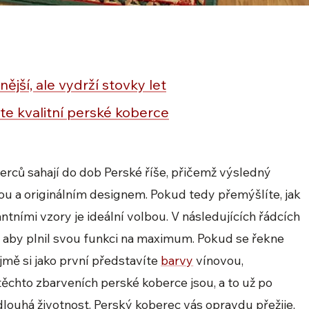
ější, ale vydrží stovky let
te kvalitní perské koberce
rců sahají do dob Perské říše, přičemž výsledný
u a originálním designem. Pokud tedy přemýšlíte, jak
antními vzory je ideální volbou. V následujících řádcích
, aby plnil svou funkci na maximum. Pokud se řekne
ejmě si jako první představíte
barvy
vínovou,
ěchto zbarveních perské koberce jsou, a to už po
 dlouhá životnost. Perský koberec vás opravdu přežije,