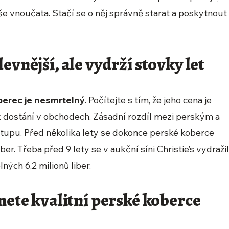
aše vnoučata. Stačí se o něj správně starat a poskytnout
evnější, ale vydrží stovky let
berec je nesmrtelný
. Počítejte s tím, že jeho cena je
k dostání v obchodech. Zásadní rozdíl mezi perským a
upu. Před několika lety se dokonce perské koberce
iber. Třeba před 9 lety se v aukční síni Christie’s vydraži
ných 6,2 milionů liber.
enete kvalitní perské koberce