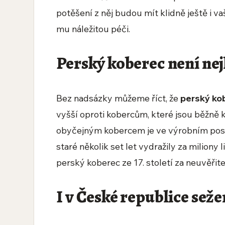
potěšení z něj budou mít klidně ještě i v
mu náležitou péči.
Perský koberec není nejl
Bez nadsázky můžeme říct, že
perský ko
vyšší oproti kobercům, které jsou běžně 
obyčejným kobercem je ve výrobním post
staré několik set let vydražily za miliony l
perský koberec ze 17. století za neuvěřitel
I v České republice sež