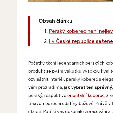
Obsah článku:
Perský koberec není nejlevn
I v České republice sežene
Počátky tkaní legendárních perských kobe
produkt se pyšní vskutku vysokou kvalito
ozvláštnit interiér, perský koberec s eleg
vám prozradíme,
jak vybrat ten správný
perský, respektive
orientální koberec
, zř
tmavomodrou a odstíny béžové. Právě v t
staletí. Potěší vás dokonalé zpracování a