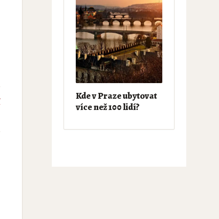
Kde v Praze ubytovat
í
více než 100 lidí?