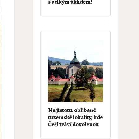
s velkým úklidem!
Na jistotu: oblíbené
tuzemské lokality, kde
Češi tráví dovolenou