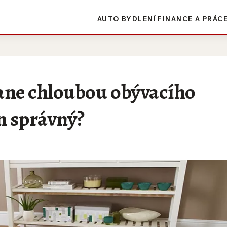
AUTO
BYDLENÍ
FINANCE A PRÁC
tane chloubou obývacího
en správný?