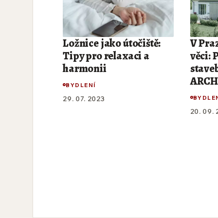
Ložnice jako útočiště:
V Praz
Tipy pro relaxaci a
věci: 
harmonii
stave
ARCH 
BYDLENÍ
BYDLE
29. 07. 2023
20. 09.