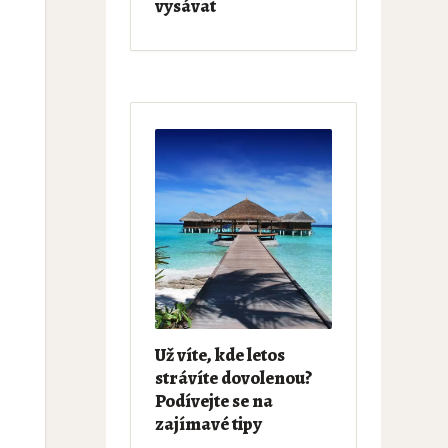
vysávat
Už víte, kde letos
strávíte dovolenou?
Podívejte se na
zajímavé tipy