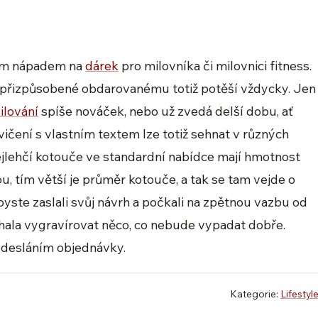
lým nápadem na
dárek
pro milovníka či milovnici fitness.
přizpůsobené obdarovanému totiž potěší vždycky. Jen
ilování
spíše nováček, nebo už zvedá delší dobu, ať
čení s vlastním textem lze totiž sehnat v různých
ejlehčí kotouče ve standardní nabídce mají hmotnost
sou, tím větší je průměr kotouče, a tak se tam vejde o
abyste zaslali svůj návrh a počkali na zpětnou vazbu od
echala vygravírovat něco, co nebude vypadat dobře.
odesláním objednávky.
Kategorie:
Lifestyl