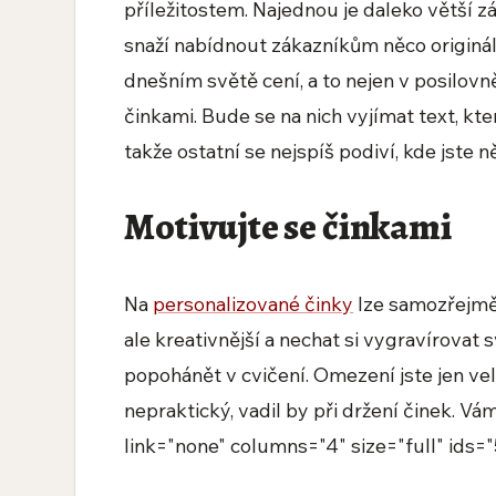
příležitostem. Najednou je daleko větší z
snaží nabídnout zákazníkům něco origináln
dnešním světě cení, a to nejen v posilovn
činkami. Bude se na nich vyjímat text, kte
takže ostatní se nejspíš podiví, kde jste 
Motivujte se činkami
Na
personalizované činky
lze samozřejmě 
ale kreativnější a nechat si vygravírovat
popohánět v cvičení. Omezení jste jen veli
nepraktický, vadil by při držení činek. Vá
link="none" columns="4" size="full" ids="