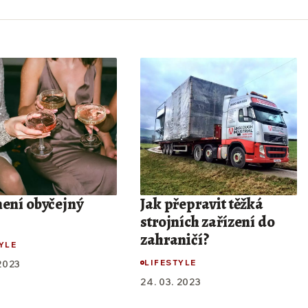
není obyčejný
Jak přepravit těžká
strojních zařízení do
zahraničí?
YLE
LIFESTYLE
 2023
24. 03. 2023