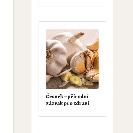
Česnek – přírodní
zázrak pro zdraví