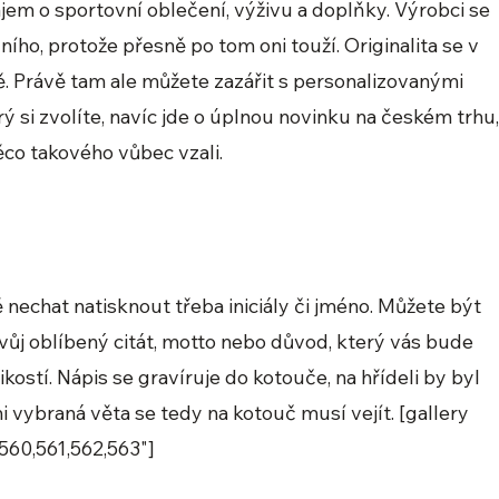
ájem o sportovní oblečení, výživu a doplňky. Výrobci se
ího, protože přesně po tom oni touží. Originalita se v
ě. Právě tam ale můžete zazářit s personalizovanými
rý si zvolíte, navíc jde o úplnou novinku na českém trhu
něco takového vůbec vzali.
nechat natisknout třeba iniciály či jméno. Můžete být
 svůj oblíbený citát, motto nebo důvod, který vás bude
kostí. Nápis se gravíruje do kotouče, na hřídeli by byl
mi vybraná věta se tedy na kotouč musí vejít. [gallery
560,561,562,563"]