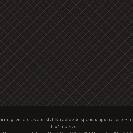
ní magazín pro životní styl. Najdete zde spoustu tipů na cestování
lepšímu životu.