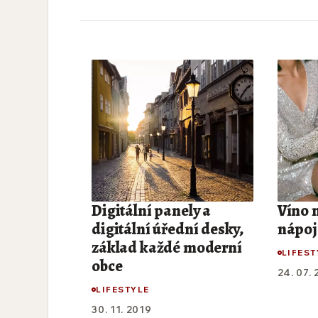
Digitální panely a
Víno 
digitální úřední desky,
nápoj
základ každé moderní
LIFEST
obce
24. 07.
LIFESTYLE
30. 11. 2019