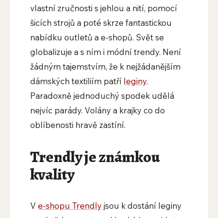
vlastní zručnosti s jehlou a nití, pomocí
šicích strojů a poté skrze fantastickou
nabídku outletů a e-shopů. Svět se
globalizuje a s ním i módní trendy. Není
žádným tajemstvím, že k nejžádanějším
dámských textiliím patří
leginy
.
Paradoxně jednoduchý spodek udělá
nejvíc parády. Volány a krajky co do
oblíbenosti hravě zastíní.
​Trendly je známkou
kvality
V
e-shopu Trendly
jsou k dostání leginy