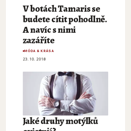
V botách Tamaris se
budete cítit pohodlně.
A navíc s nimi
zazáříte
MÓDA & KRÁSA
23. 10. 2018
Jaké druhy motýlků