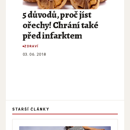
5 důvodů, proč jíst
ořechy! Chrání také
před infarktem
ZDRAVÍ
03. 06. 2018
STARŠÍ ČLÁNKY