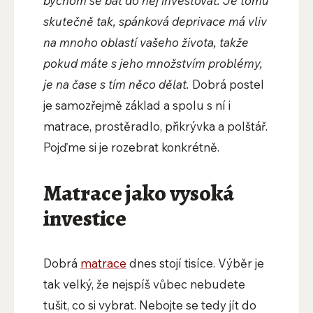
bychom se bát do něj investovat. Je tomu
skutečně tak, spánková deprivace má vliv
na mnoho oblastí vašeho života, takže
pokud máte s jeho množstvím problémy,
je na čase s tím něco dělat.
Dobrá postel
je samozřejmě základ a spolu s ní i
matrace, prostěradlo, přikrývka a polštář.
Pojďme si je rozebrat konkrétně.
Matrace jako vysoká
investice
Dobrá
matrace
dnes stojí tisíce. Výběr je
tak velký, že nejspíš vůbec nebudete
tušit, co si vybrat. Nebojte se tedy jít do