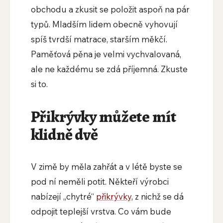
obchodu a zkusit se položit aspoň na pár
typů. Mladším lidem obecně vyhovují
spíš tvrdší matrace, starším měkčí.
Paměťová pěna je velmi vychvalovaná,
ale ne každému se zdá příjemná. Zkuste
si to.
Přikrývky můžete mít
klidně dvě
V zimě by měla zahřát a v létě byste se
pod ní neměli potit. Někteří výrobci
nabízejí „chytré“
přikrývky
, z nichž se dá
odpojit teplejší vrstva. Co vám bude