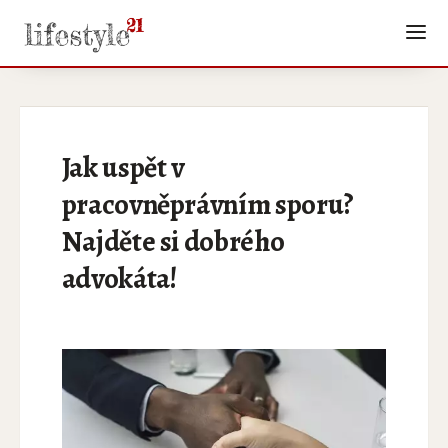
Jak uspět v
pracovněprávním sporu?
Najděte si dobrého
advokáta!