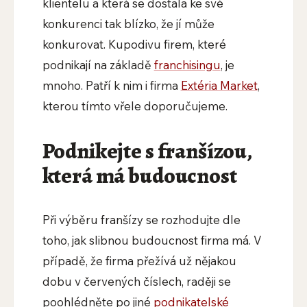
klientelu a která se dostala ke své
konkurenci tak blízko, že jí může
konkurovat. Kupodivu firem, které
podnikají na základě
franchisingu
, je
mnoho. Patří k nim i firma
Extéria Market
,
kterou tímto vřele doporučujeme.
Podnikejte s franšízou,
která má budoucnost
Při výběru franšízy se rozhodujte dle
toho, jak slibnou budoucnost firma má. V
případě, že firma přežívá už nějakou
dobu v červených číslech, raději se
poohlédněte po jiné
podnikatelské