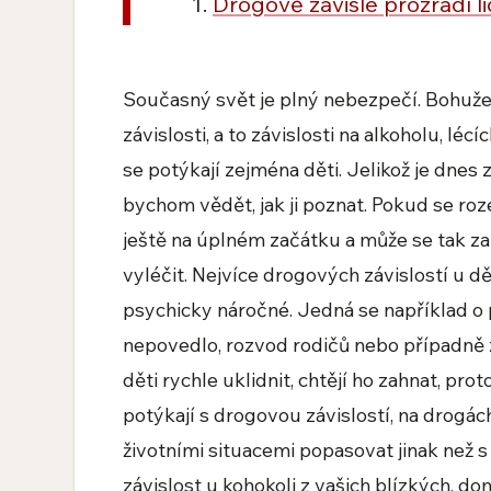
Drogově závislé prozradí lid
Současný svět je plný nebezpečí. Bohuž
závislosti, a to závislosti na alkoholu, lécí
se potýkají zejména děti. Jelikož je dnes
bychom vědět, jak ji poznat. Pokud se roz
ještě na úplném začátku a může se tak zač
vyléčit. Nejvíce drogových závislostí u dět
psychicky náročné. Jedná se například o 
nepovedlo, rozvod rodičů nebo případně z
děti rychle uklidnit, chtějí ho zahnat, pr
potýkají s drogovou závislostí, na drogách
životními situacemi popasovat jinak než
závislost u kohokoli z vašich blízkých, 