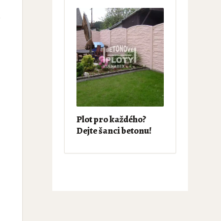
Plot pro každého?
Dejte šanci betonu!