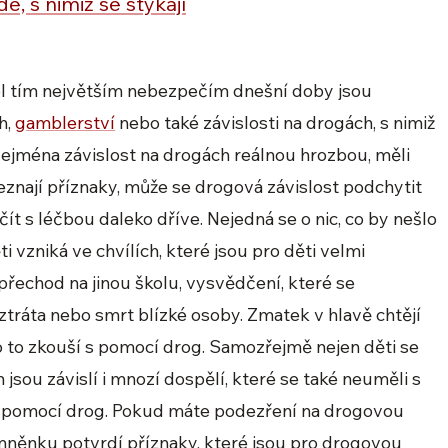
é, s nimiž se stýkají
el tím největším nebezpečím dnešní doby jsou
ch,
gamblerství
nebo také závislosti na drogách, s nimiž
 zejména závislost na drogách reálnou hrozbou, měli
eznají příznaky, může se drogová závislost podchytit
ít s léčbou daleko dříve. Nejedná se o nic, co by nešlo
i vzniká ve chvílích, které jsou pro děti velmi
přechod na jinou školu, vysvědčení, které se
tráta nebo smrt blízké osoby. Zmatek v hlavě chtějí
oto to zkouší s pomocí drog. Samozřejmě nejen děti se
 jsou závislí i mnozí dospělí, které se také neuměli s
 s pomocí drog. Pokud máte podezření na drogovou
domněnku potvrdí příznaky, které jsou pro drogovou