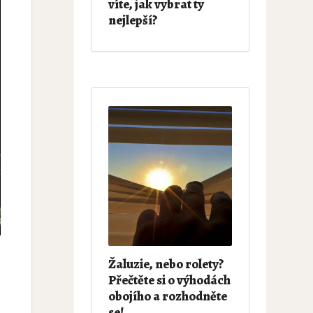
víte, jak vybrat ty
nejlepší?
Žaluzie, nebo rolety?
Přečtěte si o výhodách
obojího a rozhodněte
se!