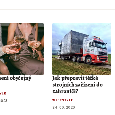
není obyčejný
Jak přepravit těžká
strojních zařízení do
zahraničí?
YLE
LIFESTYLE
 2023
24. 03. 2023