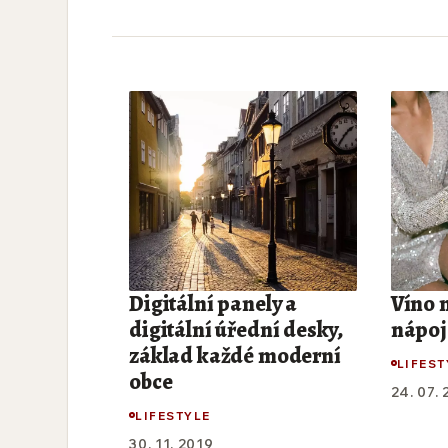
Digitální panely a
Víno 
digitální úřední desky,
nápoj
základ každé moderní
LIFEST
obce
24. 07.
LIFESTYLE
30. 11. 2019