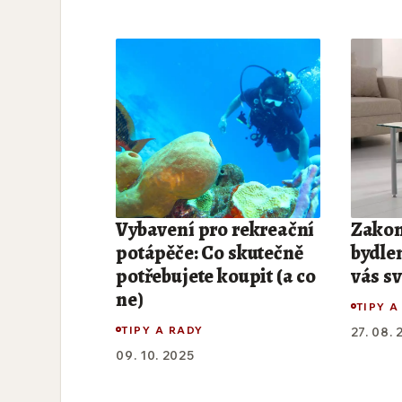
Vybavení pro rekreační
Zakom
potápěče: Co skutečně
bydle
potřebujete koupit (a co
vás s
ne)
TIPY A
TIPY A RADY
27. 08.
09. 10. 2025