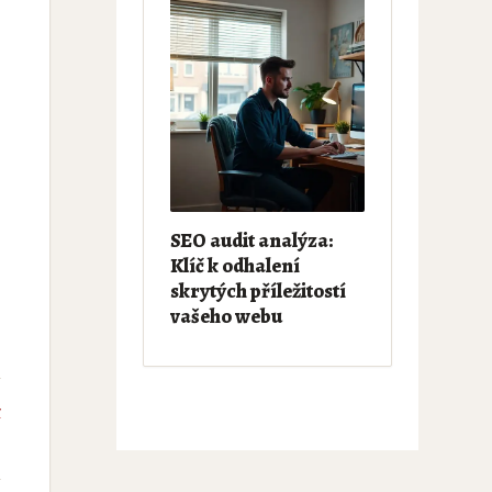
SEO audit analýza:
Klíč k odhalení
skrytých příležitostí
vašeho webu
y