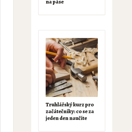
na páse
Truhlářský kurz pro
začátečníky: co se za
jeden den naučíte