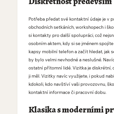
Diskrétnost především
Potřeba předat své kontaktní údaje je v p
obchodních setkáních, workshopech i škol
si kontakty pro další spolupráci, což nejs
osobním aktem, kdy si se jménem spojíte i 
kapsy mobilní telefon a začít hledat, jak
by bylo velmi nevhodné a neslušné. Navíc ni
ostatní přítomní lidé. Vizitka je diskrétn
ji měl. Vizitky navíc využijete, i pokud na
kdokoli, kdo navštíví vaši provozovnu, ško
kontaktní informace či pracovní dobu.
Klasika s moderními p