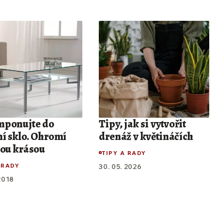
ponujte do
Tipy, jak si vytvořit
ní sklo. Ohromí
drenáž v květináčích
vou krásou
TIPY A RADY
 RADY
30. 05. 2026
 2018