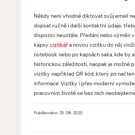
Někdy není vhodné diktovat svůj email ne
dopsat ručně i další kontaktní údaje, tře
dispozici neustále. Předání nebo výměn vi
kapsy
vizitkář
a novou vizitku do něj vlož
notebook nebo po kapsách saka, kde by as
historickou záležitostí, naopak je možné p
vizitky například QR kód, který po načte
informace. Vizitky i přes moderní vymož
pracovním životě se bez nich neobejdeme
Publikováno: 25. 08. 2020