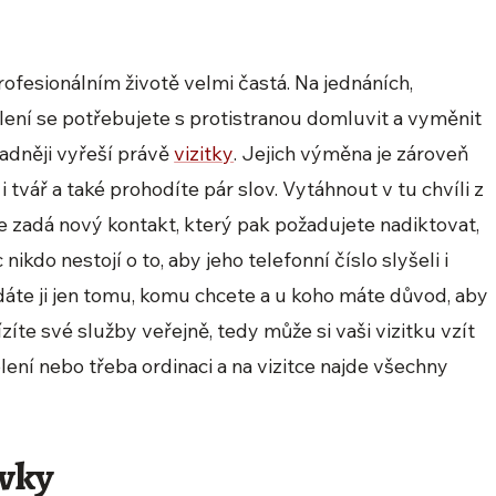
rofesionálním životě velmi častá. Na jednáních,
ení se potřebujete s protistranou domluvit a vyměnit
nadněji vyřeší právě
vizitky
. Jejich výměna je zároveň
tvář a také prohodíte pár slov. Vytáhnout v tu chvíli z
 se zadá nový kontakt, který pak požadujete nadiktovat,
kdo nestojí o to, aby jeho telefonní číslo slyšeli i
í, dáte ji jen tomu, komu chcete a u koho máte důvod, aby
bízíte své služby veřejně, tedy může si vaši vizitku vzít
lení nebo třeba ordinaci a na vizitce najde všechny
rvky