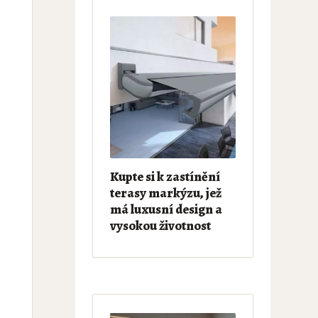
Kupte si k zastínění
terasy markýzu, jež
má luxusní design a
vysokou životnost