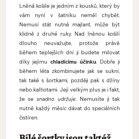
Lněná košile je jedním z kousků, který by
vám nyní v šatníku neměl chybět.
Nemusí stát nutně majlant, může být
klidně z druhé ruky. Nad lněnou košilí
dlouho neuvažujte, protože právě
během teplejších dní ji budete milovat
díky jejímu
chladícímu účinku
. Dobře ji
během léta zkombinujete jak se sukní,
tak také s šortkami, později pak s džíny
nebo kalhotami. Její velkým plus je i fakt,
že se
snadno udržuje
. Nemusíte ji tak
nutně každý měsíc dávat do speciálních
čistíren.
Bílé šortky jsou taktéž