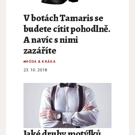
V botách Tamaris se
budete cítit pohodlně.
A navíc s nimi
zazáříte
MÓDA & KRÁSA
23. 10. 2018
Jaké druhy motýlků