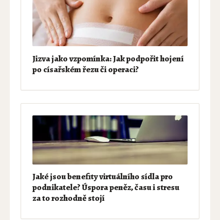
Jizva jako vzpomínka: Jak podpořit hojení
po císařském řezu či operaci?
Jaké jsou benefity virtuálního sídla pro
podnikatele? Úspora peněz, času i stresu
za to rozhodně stojí