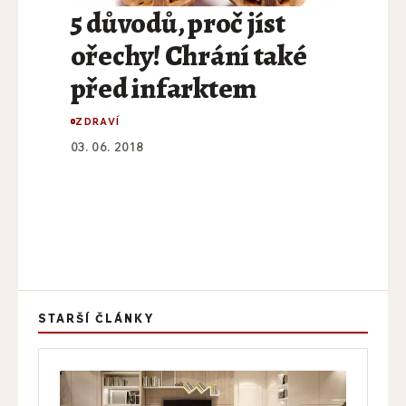
5 důvodů, proč jíst
ořechy! Chrání také
před infarktem
ZDRAVÍ
03. 06. 2018
STARŠÍ ČLÁNKY