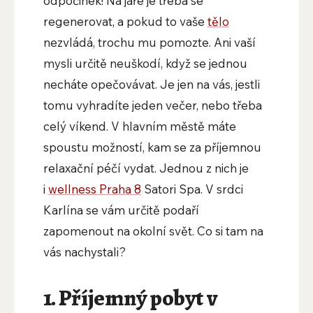
odpočinek! Na jaře je třeba se
regenerovat, a pokud to vaše
tělo
nezvládá, trochu mu pomozte. Ani vaší
mysli určitě neuškodí, když se jednou
necháte opečovávat. Je jen na vás, jestli
tomu vyhradíte jeden večer, nebo třeba
celý víkend. V hlavním městě máte
spoustu možností, kam se za příjemnou
relaxační péčí vydat. Jednou z nich je
i
wellness Praha 8
Satori Spa. V srdci
Karlína se vám určitě podaří
zapomenout na okolní svět. Co si tam na
vás nachystali?
1. Příjemný pobyt v