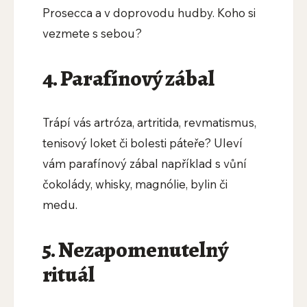
Prosecca a v doprovodu hudby. Koho si
vezmete s sebou?
4. Parafínový zábal
Trápí vás artróza, artritida, revmatismus,
tenisový loket či bolesti páteře? Uleví
vám parafínový zábal například s vůní
čokolády, whisky, magnólie, bylin či
medu.
5. Nezapomenutelný
rituál