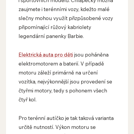
i sportovních modelů. Chlapečky možná
zaujmete i terénními vozy, kdežto malé
slečny mohou využít přizpůsobené vozy
připomínající růžový kabriolety
legendární panenky Barbie.
Elektrická auta pro děti
jsou poháněna
elektromotorem a baterií. V případě
motoru záleží primárně na určení
vozítka, nejvýkonnější jsou provedení se
čtyřmi motory, tedy s pohonem všech
čtyř kol.
Pro terénní autíčko je tak taková varianta
určitě nutností. Výkon motoru se