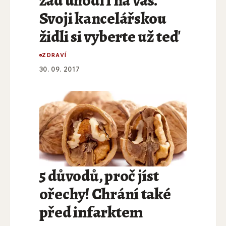
zad uhodí i na vás.
Svoji kancelářskou
židli si vyberte už teď
ZDRAVÍ
30. 09. 2017
5 důvodů, proč jíst
ořechy! Chrání také
před infarktem