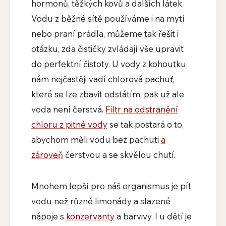
hormonů, těžkých kovů a dalších látek.
Vodu z běžné sítě používáme i na mytí
nebo praní prádla, můžeme tak řešit i
otázku, zda čističky zvládají vše upravit
do perfektní čistoty. U vody z kohoutku
nám nejčastěji vadí chlorová pachuť,
které se lze zbavit odstátím, pak už ale
voda není čerstvá.
Filtr na odstranění
chloru z pitné vody
se tak postará o to,
abychom měli vodu bez pachuti
a
zároveň
čerstvou a se skvělou chutí.
Mnohem lepší pro náš organismus je pít
vodu než různé limonády a slazené
nápoje s
konzervanty
a barvivy. I u dětí je