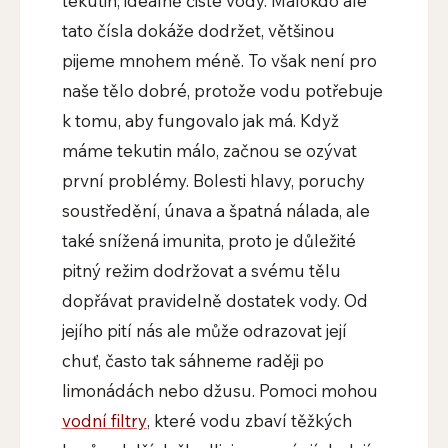
tekutin, ideálně čisté vody. Málokdo ale
tato čísla dokáže dodržet, většinou
pijeme mnohem méně. To však není pro
naše tělo dobré, protože vodu potřebuje
k tomu, aby fungovalo jak má. Když
máme tekutin málo, začnou se ozývat
první problémy. Bolesti hlavy, poruchy
soustředění, únava a špatná nálada, ale
také snížená imunita, proto je důležité
pitný režim dodržovat a svému tělu
dopřávat pravidelně dostatek vody. Od
jejího pití nás ale může odrazovat její
chuť, často tak sáhneme raději po
limonádách nebo džusu. Pomoci mohou
vodní filtry
, které vodu zbaví těžkých