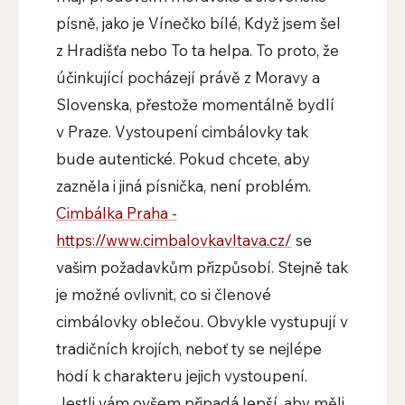
písně, jako je Vínečko bílé, Když jsem šel
z Hradišťa nebo To ta helpa. To proto, že
účinkující pocházejí právě z Moravy a
Slovenska, přestože momentálně bydlí
v Praze. Vystoupení cimbálovky tak
bude autentické. Pokud chcete, aby
zazněla i jiná písnička, není problém.
Cimbálka Praha -
https://www.cimbalovkavltava.cz/
se
vašim požadavkům přizpůsobí. Stejně tak
je možné ovlivnit, co si členové
cimbálovky oblečou. Obvykle vystupují v
tradičních krojích, neboť ty se nejlépe
hodí k charakteru jejich vystoupení.
Jestli vám ovšem připadá lepší, aby měli