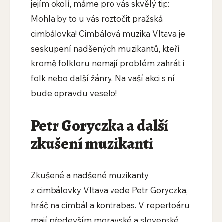
jejím okolí, máme pro vás skvělý tip:
Mohla by to u vás roztočit pražská
cimbálovka! Cimbálová muzika Vltava je
seskupení nadšených muzikantů, kteří
kromě folkloru nemají problém zahrát i
folk nebo další žánry. Na vaší akci s ní
bude opravdu veselo!
Petr Goryczka a další
zkušení muzikanti
Zkušené a nadšené muzikanty
z cimbálovky Vltava vede Petr Goryczka,
hráč na cimbál a kontrabas. V repertoáru
mají především moravské a slovenské