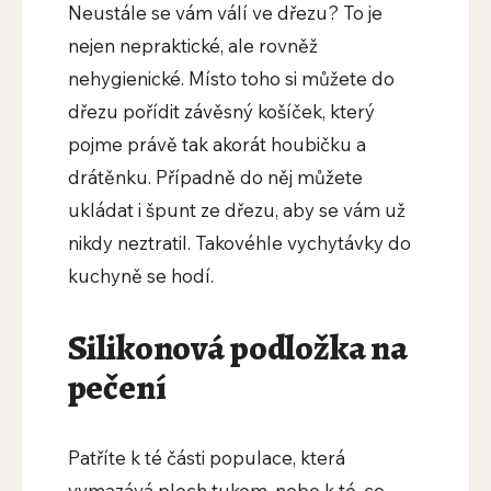
Neustále se vám válí ve dřezu? To je
nejen nepraktické, ale rovněž
nehygienické. Místo toho si můžete do
dřezu pořídit závěsný košíček, který
pojme právě tak akorát houbičku a
drátěnku. Případně do něj můžete
ukládat i špunt ze dřezu, aby se vám už
nikdy neztratil. Takovéhle vychytávky do
kuchyně se hodí.
Silikonová podložka na
pečení
Patříte k té části populace, která
vymazává plech tukem, nebo k té, co