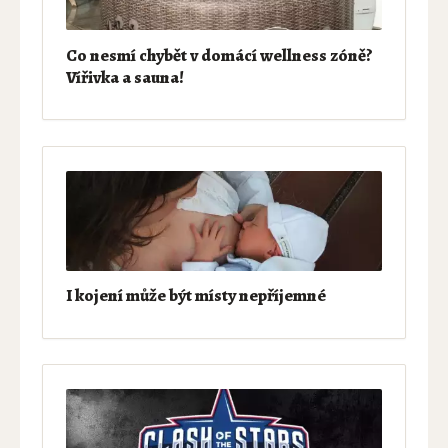
Co nesmí chybět v domácí wellness zóně?
Vířivka a sauna!
I kojení může být místy nepříjemné