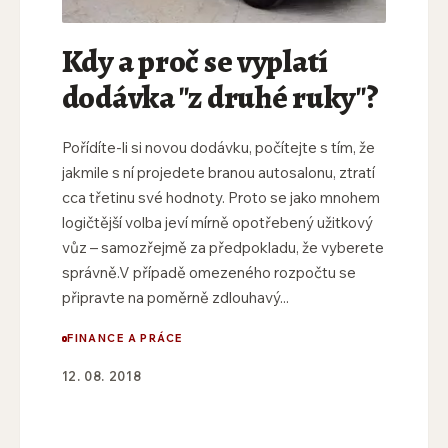
Kdy a proč se vyplatí
dodávka "z druhé ruky"?
Pořídíte-li si novou dodávku, počítejte s tím, že
jakmile s ní projedete branou autosalonu, ztratí
cca třetinu své hodnoty. Proto se jako mnohem
logičtější volba jeví mírně opotřebený užitkový
vůz – samozřejmě za předpokladu, že vyberete
správně.V případě omezeného rozpočtu se
připravte na poměrně zdlouhavý...
FINANCE A PRÁCE
12. 08. 2018