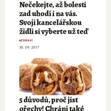
Nečekejte, až bolesti
zad uhodí i na vás.
Svoji kancelářskou
židli si vyberte už teď
ZDRAVÍ
30. 09. 2017
5 důvodů, proč jíst
ořechy! Chrání také