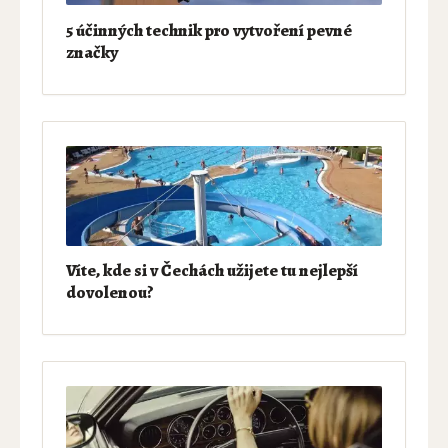
5 účinných technik pro vytvoření pevné
značky
Víte, kde si v Čechách užijete tu nejlepší
dovolenou?