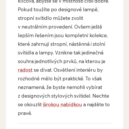
klíčová, abyste se v místnosti cítili dobře.
Pokud toužíte po designové lampě,
stropní svítidlo můžete zvolit
v neutrálním provedení. Ovšem ještě
lepším řešením jsou kompletní kolekce,
které zahrnují stropní, nástěnná i stolní
svítidla a lampy. Vznikne tak jedinečná
souhra jednotlivých prvků, na kterou je
radost
se dívat. Osvětlení interiéru by
rozhodně mělo být praktické. To však
neznamená, že byste nemohli vybírat
z designových stylových svítidel. Nechte
se okouzlit
širokou nabídkou
a najděte to
pravé.