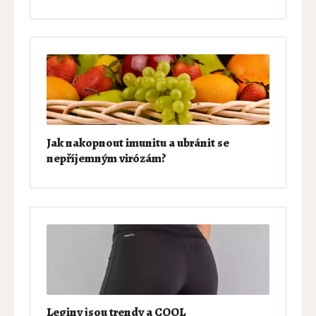
Jak nakopnout imunitu a ubránit se
nepříjemným virózám?
Leginy jsou trendy a COOL