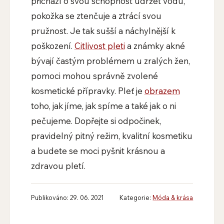
přichází o svou schopnost udržet vodu,
pokožka se ztenčuje a ztrácí svou
pružnost. Je tak sušší a náchylnější k
poškození.
Citlivost pleti
a známky akné
bývají častým problémem u zralých žen,
pomoci mohou správně zvolené
kosmetické přípravky. Pleť je
obrazem
toho, jak jíme, jak spíme a také jak o ni
pečujeme. Dopřejte si odpočinek,
pravidelný pitný režim, kvalitní kosmetiku
a budete se moci pyšnit krásnou a
zdravou pletí.
Publikováno: 29. 06. 2021
Kategorie:
Móda & krása