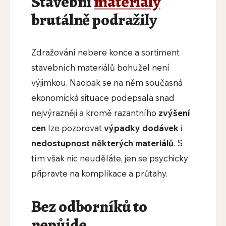
​Stavební
materiály
brutálně podražily
Zdražování nebere konce a sortiment
stavebních materiálů bohužel není
výjimkou. Naopak se na něm současná
ekonomická situace podepsala snad
nejvýrazněji a kromě razantního
zvýšení
cen
lze pozorovat
výpadky dodávek
i
nedostupnost některých materiálů
. S
tím však nic neuděláte, jen se psychicky
připravte na komplikace a průtahy.
​Bez odborníků to
nepůjde