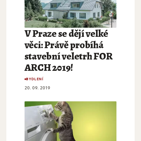
V Praze se dějí velké
věci: Právě probíhá
stavební veletrh FOR
ARCH 2019!
BYDLENÍ
20. 09. 2019